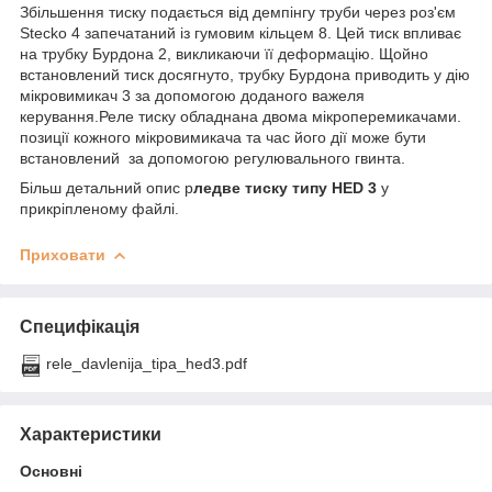
Збільшення тиску подається від демпінгу труби через роз'єм
Stecko 4 запечатаний із гумовим кільцем 8. Цей тиск впливає
на трубку Бурдона 2, викликаючи її деформацію. Щойно
встановлений тиск досягнуто, трубку Бурдона приводить у дію
мікровимикач 3 за допомогою доданого важеля
керування.Реле тиску обладнана двома мікроперемикачами.
позиції кожного мікровимикача та час його дії може бути
встановлений за допомогою регулювального гвинта.
Більш детальний опис р
ледве тиску типу HED 3
у
прикріпленому файлі.
Приховати
Специфікація
rele_davlenija_tipa_hed3.pdf
Характеристики
Основні