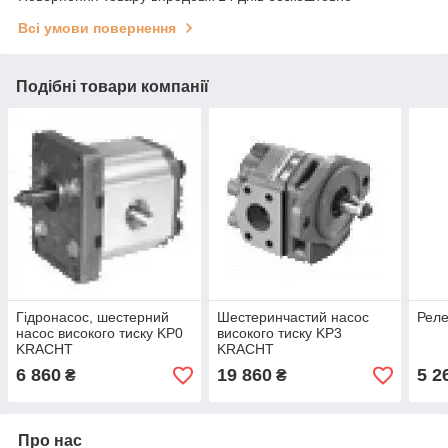
Всі умови повернення
Подібні товари компанії
Гідронасос, шестерний
Шестеринчастий насос
Реле
насос високого тиску KP0
високого тиску KP3
KRACHT
KRACHT
6 860
19 860
5 2
₴
₴
Про нас