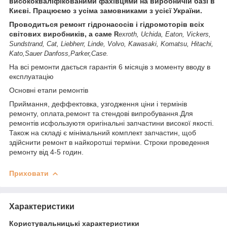
висококваліфікованими фахівцями на виробничій базі в
Києві. Працюємо з усіма замовниками з усієї України.
Проводиться ремонт гідронасосів і гідромоторів всіх
світових виробників, а саме
R
exroth, Uchida, Eaton, Vickers,
Sundstrand, Cat, Liebherr, Linde, Volvo, Kawasaki, Komatsu, Hitachi,
Kato,Sauer Danfoss,Parker,Case.
На всі ремонти дається гарантія 6 місяців з моменту вводу в
експлуатацію
Основні етапи ремонтів
Приймання, деффектовка, узгодження ціни і термінів
ремонту, оплата,ремонт та стендові випробування.Для
ремонтів исфользуютя оригінальні запчастини високої якості.
Також на складі є мінімальний комплект запчастин, щоб
здійснити ремонт в найкоротші терміни. Строки проведення
ремонту від 4-5 годин.
Приховати
Характеристики
Користувальницькі характеристики