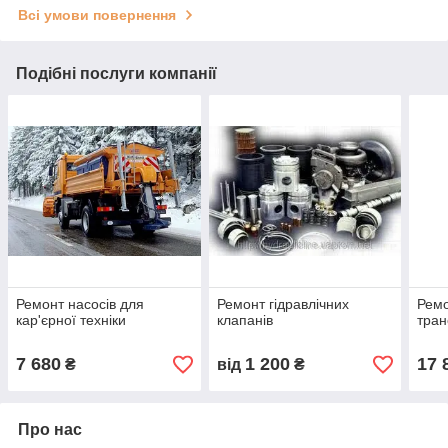
Всі умови повернення
Подібні послуги компанії
Ремонт насосів для
Ремонт гідравлічних
Ремо
кар'єрної техніки
клапанів
тран
7 680
1 200
17 
₴
від
₴
Про нас