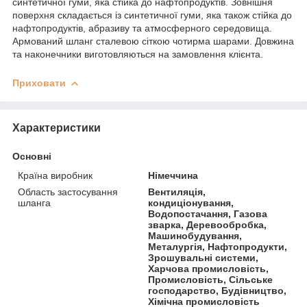
синтетичної гуми, яка стійка до нафтопродуктів. Зовнішня
поверхня складається із синтетичної гуми, яка також стійка до
нафтопродуктів, абразиву та атмосферного середовища.
Армований шланг сталевою сіткою чотирма шарами. Довжина
та наконечники виготовляються на замовлення клієнта.
Приховати
Характеристики
Основні
Країна виробник
Німеччина
Область застосування
Вентиляція,
шланга
кондиціонування,
Водопостачання, Газова
зварка, Деревообробка,
Машинобудування,
Металургія, Нафтопродукти,
Зрошувальні системи,
Харчова промисловість,
Промисловість, Сільське
господарство, Будівництво,
Хімічна промисловість