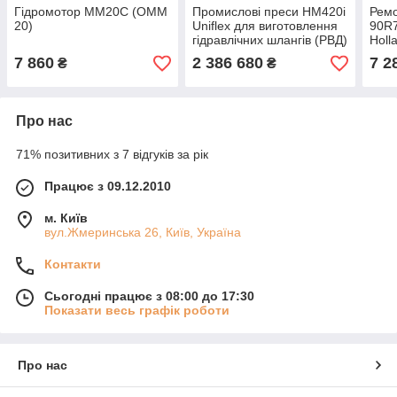
Гідромотор ММ20С (OMM
Промислові преси HM420i
Ремо
20)
Uniflex для виготовлення
90R7
гідравлічних шлангів (РВД)
Holl
7 860
2 386 680
7 2
₴
₴
Про нас
71% позитивних з 7 відгуків за рік
Працює з 09.12.2010
м. Київ
вул.Жмеринська 26, Київ, Україна
Контакти
Сьогодні працює з 08:00 до 17:30
Показати весь графік роботи
Про нас