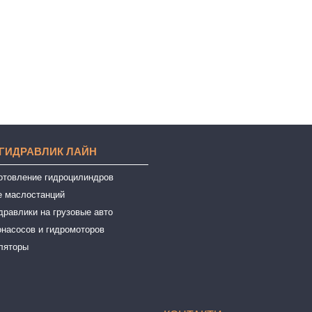
 ГИДРАВЛИК ЛАЙН
готовление гидроцилиндров
е маслостанций
дравлики на грузовые авто
онасосов и гидромоторов
ляторы
ы