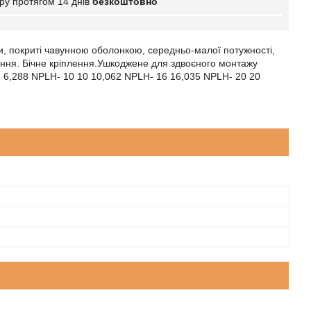
ру протягом 14 днів
безкоштовно
 покриті чавунною оболонкою, середньо-малої потужності,
ання. Бічне кріплення.Ушкоджене для здвоєного монтажу
,288 NPLH- 10 10 10,062 NPLH- 16 16,035 NPLH- 20 20