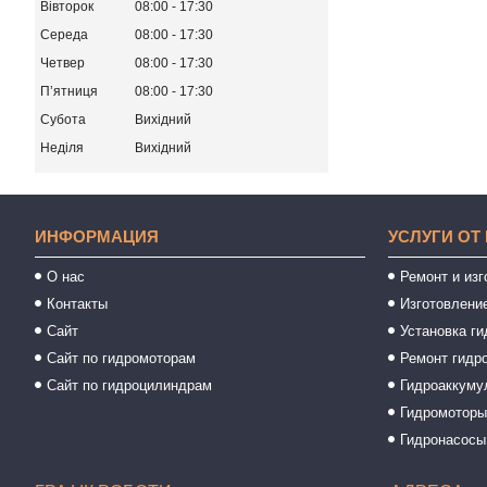
Вівторок
08:00
17:30
Середа
08:00
17:30
Четвер
08:00
17:30
Пʼятниця
08:00
17:30
Субота
Вихідний
Неділя
Вихідний
ИНФОРМАЦИЯ
УСЛУГИ ОТ
О нас
Ремонт и из
Контакты
Изготовлени
Сайт
Установка ги
Сайт по гидромоторам
Ремонт гидр
Сайт по гидроцилиндрам
Гидроаккуму
Гидромотор
Гидронасосы