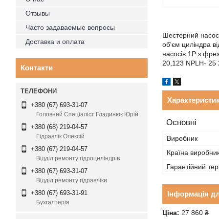
Отзывы
Часто задаваемые вопросы
Шестерний насос 
Доставка и оплата
об'єм циліндра в
насосів 1P з фр
20,123 NPLH- 25 
Контакти
Характеристи
+380 (67) 693-31-07
Головний Спеціаліст Гладинюк Юрій
Основні
+380 (68) 219-04-57
Гідравлік Олексій
Виробник
+380 (67) 219-04-57
Країна виробни
Відділ ремонту гідроциліндрів
Гарантійний тер
+380 (67) 693-31-07
Відділ ремонту гідравліки
+380 (67) 693-31-91
Інформація д
Бухгалтерія
Ціна:
27 860 ₴