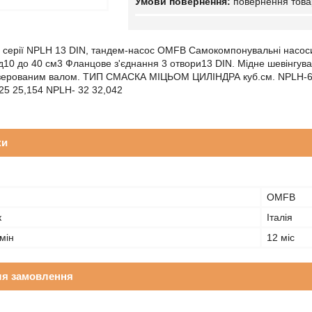
повернення това
серії NPLH 13 DIN, тандем-насос OMFB Cамокомпонувальні насоси,
ід10 до 40 см3 Фланцове з'єднання 3 отвори13 DIN. Мідне шевінгув
езерованим валом. ТИП СМАСКА МІЦЬОМ ЦИЛІНДРА куб.см. NPLH-6 6
25 25,154 NPLH- 32 32,042
ки
OMFB
к
Італія
мін
12 міс
ля замовлення