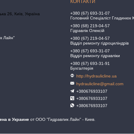
+380 (67) 693-31-07
ка 26, Київ, Україна
Головний Спеціаліст Гладинюк 
+380 (68) 219-04-57
Гідравлік Олексій
ік Лайн"
+380 (67) 219-04-57
Відділ ремонту гідроциліндрів
+380 (67) 693-31-07
Відділ ремонту гідравліки
+380 (67) 693-31-91
Бухгалтерія
http://hydraulicline.ua
hydraulicline@gmail.com
+380676933107
+380676933107
+380676933107
цена в Украине
от ООО "Гидравлик Лайн" - Киев.