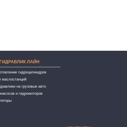
 ГИДРАВЛИК ЛАЙН
готовление гидроцилиндров
е маслостанций
дравлики на грузовые авто
онасосов и гидромоторов
ляторы
ы