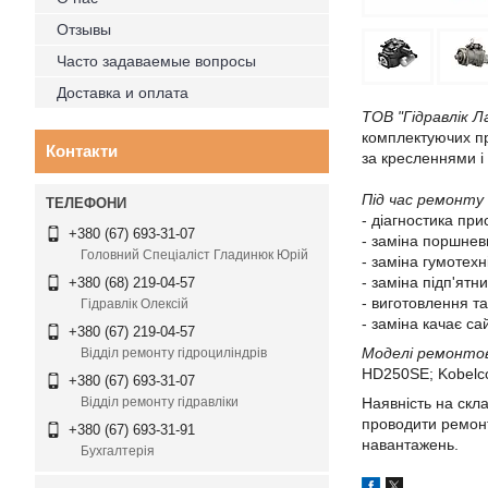
Отзывы
Часто задаваемые вопросы
Доставка и оплата
ТОВ "Гідравлік Л
комплектуючих пр
Контакти
за кресленнями і 
Під час ремонту
- діагностика при
+380 (67) 693-31-07
- заміна поршнев
Головний Спеціаліст Гладинюк Юрій
- заміна гумотехн
- заміна підп'ятни
+380 (68) 219-04-57
- виготовлення т
Гідравлік Олексій
- заміна качає сай
+380 (67) 219-04-57
Моделі ремонтов
Відділ ремонту гідроциліндрів
HD250SE; Kobelc
+380 (67) 693-31-07
Наявність на скла
Відділ ремонту гідравліки
проводити ремонт
+380 (67) 693-31-91
навантажень.
Бухгалтерія