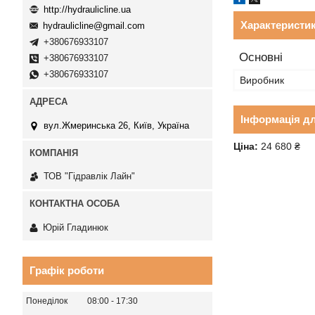
http://hydraulicline.ua
Характеристи
hydraulicline@gmail.com
+380676933107
Основні
+380676933107
+380676933107
Виробник
Інформація д
вул.Жмеринська 26, Київ, Україна
Ціна:
24 680 ₴
ТОВ "Гідравлік Лайн"
Юрій Гладинюк
Графік роботи
Понеділок
08:00
17:30