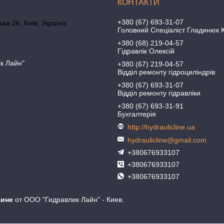
+380 (67) 693-31-07
ка 26, Київ, Україна
Головний Спеціаліст Гладинюк 
+380 (68) 219-04-57
Гідравлік Олексій
ік Лайн"
+380 (67) 219-04-57
Відділ ремонту гідроциліндрів
+380 (67) 693-31-07
Відділ ремонту гідравліки
+380 (67) 693-31-91
Бухгалтерія
http://hydraulicline.ua
hydraulicline@gmail.com
+380676933107
+380676933107
+380676933107
аине
от ООО "Гидравлик Лайн" - Киев.