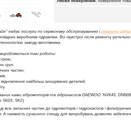
повернення това
айн" надає послуги по сервісному обслуговуванню і
ремонту гідро
овідних виробників гідравліки. Всі пристрої після ремонту ретельн
технологією заводу-виготівника.
 виробляються такі роботи:
строю;
их груп;
ічних частин;
ків;
а відновлення найбільш зношуваних деталей;
ту.
аних нами гідромоторів та гідронасосів DAEWOO:
NVK45, DNB08
o SK03, SK2)
ді всіх запасних частин до гідромоторів і гидронасосів і фільтрую
. А наявність сучасного стенду для випробувань дозволяє забезпечи