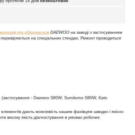
ру протягом 14 днів
безкоштовно
моторів та гідронасосів
DAEWOO
на заводі з застосуванням
о перевіряються на спеціальних стендах. Ремонт проводиться
 (застосування - Daewoo S80W; Sumitomo S80W; Kato
чих елементів дають можливість нашим фахівцям швидко і якісно
ти високу якість діагностування в умовах робочих