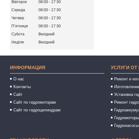
Вівторок
08:00
17:30
Середа
08:00
17:30
Четвер
08:00
17:30
Пʼятниця
08:00
17:30
Субота
Вихідний
Неділя
Вихідний
ИНФОРМАЦИЯ
УСЛУГИ ОТ
О нас
Ремонт и из
Контакты
Изготовлени
Сайт
Установка ги
Сайт по гидромоторам
Ремонт гидр
Сайт по гидроцилиндрам
Гидроаккуму
Гидромотор
Гидронасосы