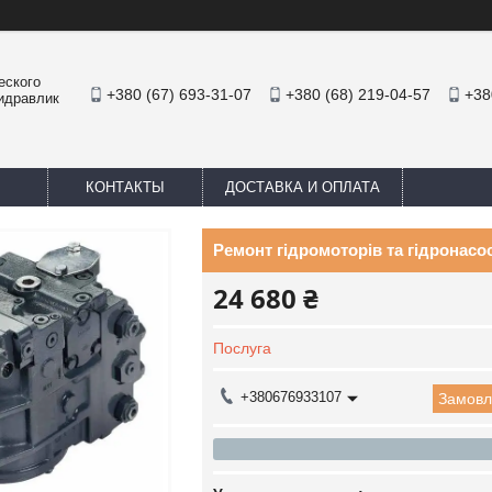
еского
+380 (67) 693-31-07
+380 (68) 219-04-57
+38
Гидравлик
КОНТАКТЫ
ДОСТАВКА И ОПЛАТА
Ремонт гідромоторів та гідронас
24 680 ₴
Послуга
+380676933107
Замовл