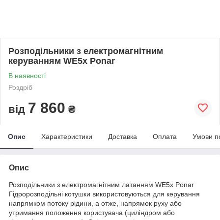
Розподільники з електромагнітним
керуванням WE5x Ponar
В наявності
Роздріб
7 860
від
₴
Опис
Характеристики
Доставка
Оплата
Умови п
Опис
Розподільники з електромагнітним латанням WE5x Ponar
Гідророзподільні котушки використовуються для керування
напрямком потоку рідини, а отже, напрямок руху або
утримання положення користувача (циліндром або