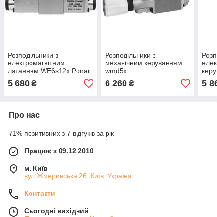
Розподільники з
Розподільники з
Розп
електромагнітним
механічним керуванням
елек
латанням WE6s12x Ponar
wmd5x
керу
5 680
6 260
5 8
₴
₴
Про нас
71% позитивних з 7 відгуків за рік
Працює з 09.12.2010
м. Київ
вул.Жмеринська 26, Київ, Україна
Контакти
Сьогодні вихідний