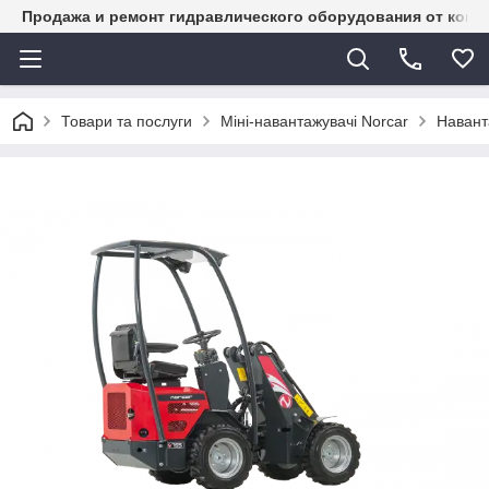
Продажа и ремонт гидравлического оборудования от комп
Товари та послуги
Міні-навантажувачі Norcar
Навант