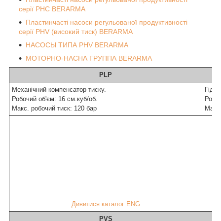
серії PHC BERARMA
Пластинчасті насоси регульованої продуктивності
серії PHV (високий тиск) BERARMA
НАСОСЫ ТИПА PHV BERARMA
МОТОРНО-НАСНА ГРУППА BERARMA
PLP
Механічний компенсатор тиску.
Гідро
Робочий об'єм: 16 см.куб/об.
Робо
Макс. робочий тиск:
120
бар
Макс
Дивитися каталог ENG
PVS