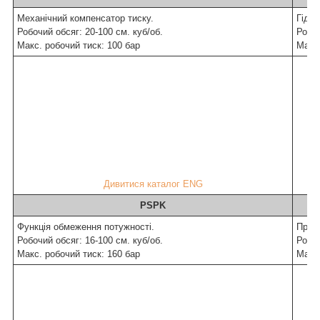
Механічний компенсатор тиску.
Гідро
Робочий обсяг:
20-100
см. куб/об.
Робо
Макс. робочий тиск:
100
бар
Макс
Дивитися каталог ENG
PSPK
Функція обмеження потужності.
Проп
Робочий обсяг:
16-100
см. куб/об.
Робо
Макс. робочий тиск:
160
бар
Макс