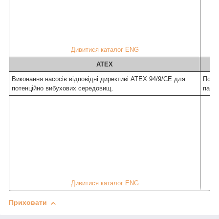
Дивитися каталог ENG
ATEX
Виконання насосів відповідні директиві ATEX 94/9/CE для
Посіб
потенційно вибухових середовищ.
парам
Дивитися каталог ENG
Приховати