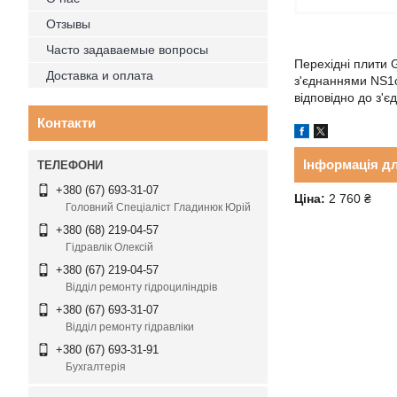
Отзывы
Часто задаваемые вопросы
Перехідні плити 
Доставка и оплата
з'єднаннями NS1о
відповідно до з'є
Контакти
Інформація д
+380 (67) 693-31-07
Ціна:
2 760 ₴
Головний Спеціаліст Гладинюк Юрій
+380 (68) 219-04-57
Гідравлік Олексій
+380 (67) 219-04-57
Відділ ремонту гідроциліндрів
+380 (67) 693-31-07
Відділ ремонту гідравліки
+380 (67) 693-31-91
Бухгалтерія