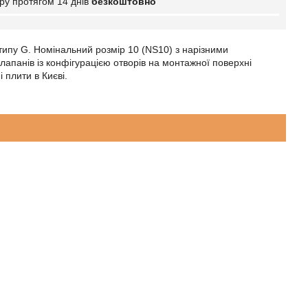
ру протягом 14 днів
безкоштовно
типу G. Номінальний розмір 10 (NS10) з нарізними
лапанів із конфігурацією отворів на монтажної поверхні
 плити в Києві.