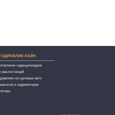
 ГИДРАВЛИК ЛАЙН
готовление гидроцилиндров
е маслостанций
дравлики на грузовые авто
онасосов и гидромоторов
ляторы
ы