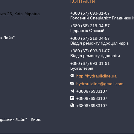
+380 (67) 693-31-07
ка 26, Київ, Україна
Головний Спеціаліст Гладинюк 
+380 (68) 219-04-57
Гідравлік Олексій
ік Лайн"
+380 (67) 219-04-57
Відділ ремонту гідроциліндрів
+380 (67) 693-31-07
Відділ ремонту гідравліки
+380 (67) 693-31-91
Бухгалтерія
http://hydraulicline.ua
hydraulicline@gmail.com
+380676933107
+380676933107
+380676933107
равлик Лайн" - Киев.