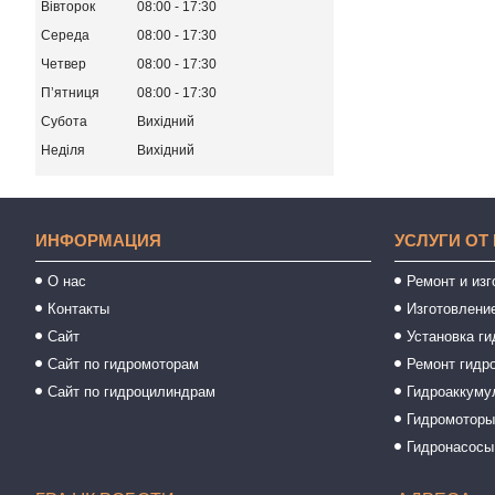
Вівторок
08:00
17:30
Середа
08:00
17:30
Четвер
08:00
17:30
Пʼятниця
08:00
17:30
Субота
Вихідний
Неділя
Вихідний
ИНФОРМАЦИЯ
УСЛУГИ ОТ
О нас
Ремонт и из
Контакты
Изготовлени
Сайт
Установка ги
Сайт по гидромоторам
Ремонт гидр
Сайт по гидроцилиндрам
Гидроаккуму
Гидромотор
Гидронасосы