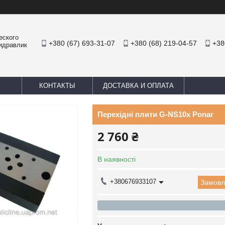
еского
+380 (67) 693-31-07
+380 (68) 219-04-57
+38
Гидравлик
КОНТАКТЫ
ДОСТАВКА И ОПЛАТА
Перехідні плити G-NS10x Ponar
2 760 ₴
В наявності
+380676933107
Замовл