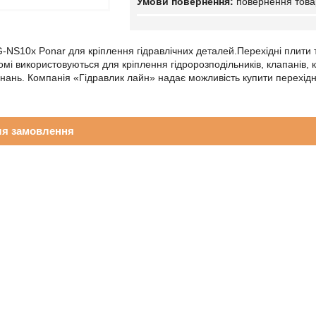
повернення това
G-NS10x Ponar для кріплення гідравлічних деталей.Перехідні плити 
мі використовуються для кріплення гідророзподільників, клапанів, к
днань. Компанія «Гідравлик лайн» надає можливість купити перехідні
ля замовлення