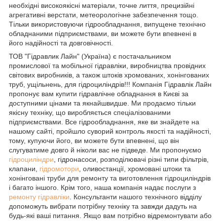
необхідні високоякісні матеріали, точне лиття, прецизійні
агрегативні верстати, метеорологічне забезпечення тощо.
Тільки використовуючи гідрообладнання, випущене технічно
обладнаними підприємствами, ви можете бути впевнені в
його надійності та довговічності.
ТОВ "Гідравлик Лайн" (Україна) є постачальником
промислової та мобільної гідравліки, виробництва провідних
світових виробників, а також штоків хромованих, хонінгованих
труб, ущільнень, для гідроциліндрів!!! Компанія Гідравлік Лайн
пропонує вам купити гідравлічне обладнання в Києві за
доступними цінами та якнайшвидше. Ми продаємо тільки
якісну техніку, що виробляється спеціалізованими
підприємствами. Все гідрообладнання, яке ви знайдете на
нашому сайті, пройшло суворий контроль якості та надійності,
тому, купуючи його, ви можете бути впевнені, що він
слугуватиме довго й ніколи вас не підведе. Ми пропонуємо
гідроциліндри
, гідронасоси, розподілювачі різні типи фільтрів,
клапани,
гідромотори
, оливостанції, хромовані штоки та
хонінговані труби для ремонту та виготовлення гідроциліндрів
і багато іншого. Крім того, наша компанія надає послуги з
ремонту гідравліки
. Консультанти нашого технічного відділу
допоможуть вибрати потрібну техніку та завжди дадуть на
будь-які ваші питання. Якщо вам потрібно відремонтувати або