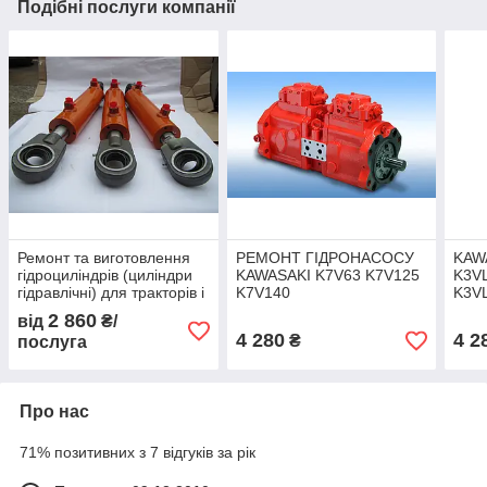
Подібні послуги компанії
Ремонт та виготовлення
РЕМОНТ ГІДРОНАСОСУ
KAW
гідроциліндрів (циліндри
KAWASAKI K7V63 K7V125
K3V
гідравлічні) для тракторів і
K7V140
K3V
сільськогосподарської
K3V
2 860
від
₴/
техніки
ГІД
4 280
4 2
₴
послуга
Про нас
71% позитивних з 7 відгуків за рік