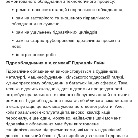
ремонтованого обладнання з технологічного процесу:
ремонт насосних станцій і гідравлічного обладнання;
заміна застарілого та зношеного гідравлічного
обладнання на сучасне;
заміна ущільнень гідравлічних циліндрів;
заміна старих трубопроводів гідравлічних пресів на
нові;
інші різновиди робіт.
Гідрообладнання від компанії Гідравлік Лайн
Гідравлічне обладнання використовується в будівництві,
металургі, машинобудуванні, сільськогосподарській галузі,
кузньопресовому обладнанні в багатьох інших сферах. Така
техніка є досить складною, для підтримки працездатності
потребує правильного технічного обслуговування й поточних
ремонтів. Гідрообладнання вимагає дбайливого використання
й експлуатації, це важлива умова його довгої роботи. Але,
крім правильної експлуатації та високої кваліфікації
персоналу, є ще один, можливо, найважливіший момент:
гідравлічне обладнання має бути виготовлене
спеціалізованими підприємствами, які мають відповідний
досвід і технічний базою. Для виробництва якісної гідравліки