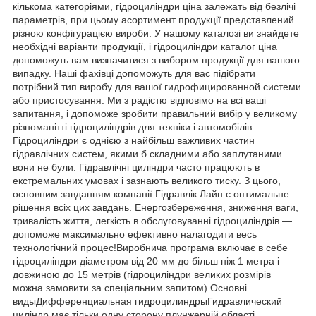
кількома категоріями, гідроциліндри ціна залежать від безлічі
параметрів, при цьому асортимент продукції представлений
різною конфігурацією вироби. У нашому каталозі ви знайдете
необхідні варіанти продукції, і гідроциліндри каталог ціна
допоможуть вам визначитися з вибором продукції для вашого
випадку. Наші фахівці допоможуть для вас підібрати
потрібний тип виробу для вашої гидрофицированной системи
або пристосування. Ми з радістю відповімо на всі ваші
запитання, і допоможе зробити правильний вибір у великому
різноманітті гідроциліндрів для техніки і автомобілів.
Гідроциліндри є однією з найбільш важливих частин
гідравлічних систем, якими б складними або заплутаними
вони не були. Гідравлічні циліндри часто працюють в
екстремальних умовах і зазнають великого тиску. З цього,
основним завданням компанії Гідравлік Лайн є оптимальне
рішення всіх цих завдань. Енергозбереження, зниження ваги,
тривалість життя, легкість в обслуговуванні гідроциліндрів ―
допоможе максимально ефективно налагодити весь
технологічний процес!Виробнича програма включає в себе
гідроциліндри діаметром від 20 мм до більш ніж 1 метра і
довжиною до 15 метрів (гідроциліндри великих розмірів
можна замовити за спеціальним запитом).Основні
видыДифференциальная гидроцилиндрыГидравлический
циліндр має тільки одну сторону плунжерній області