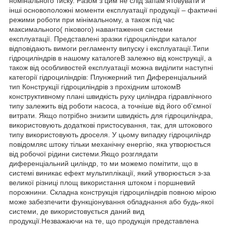
номінального тиску. Разом з цим не слід запам'ятовувати й
інші основоположні моменти експлуатації продукції – фактичні
режими роботи при мінімальному, а також під час
максимального( пікового) навантаження системи
експлуатації. Представлені зразки гідроциліндри каталог
відповідають вимоги регламенту випуску і експлуатації.Типи
гідроциліндрів в нашому каталогеВ залежно від конструкції, а
також від особливостей експлуатації можна виділити наступні
категорії гідроциліндрів: Плунжерний тип Диференціальний
тип Конструкції гідроциліндрів з прохідним штокомВ
конструктивному плані швидкість руху циліндра гідравлічного
типу залежить від роботи насоса, а точніше від його об'ємної
витрати. Якщо потрібно знизити швидкість для гідроциліндра,
використовують додаткові пристосування, так, для штокового
типу використовують дроселя. У цьому випадку гідроциліндр
повідомляє штоку тільки механічну енергію, яка утворюється
від робочої рідини системи.Якщо розглядати
диференціальний циліндр, то ми можемо помітити, що в
системі виникає ефект мультиплікації, який утворюється з-за
великої різниці площ використання штоком і поршневий
порожнини. Складна конструкція гідроциліндрів повною мірою
може забезпечити функціонування обладнання або будь-якої
системи, де використовується даний вид
продукції.Незважаючи на те, що продукція представлена