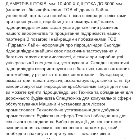
ДІАМЕТРІВ ШТОКІВ, мм: 10-400 ХІД ШТОКА ДО 6000 мм
(можливо і більше)Колектив ТОВ «Гідравлік Лайн»,
упевнений, що тільки постійна і тісна співпраця з клієнтами
при проектуванні, виробництві та експлуатації наших
гідроциліндрів зможе гарантувати динамічний розвиток
нашого виробництва та процвітання підприємств наших
партнерів.З повагою і найкращими побажаннями,ТОВ
«Гідравлік Лайн»Інформація про гідроциліндри!Сьогодні
гідроциліндри знайшли своє практичне застосування у
багатьох галузях промисловості, а також при виробництві
універсальної спецтехніки, устаткування. Складні і практичні
гідроциліндри використовуються в багатьох типах вантажних
автомобілів, у різних категоріях спецтехніки – бульдозери,
екскаватори, навантажувачі, асфальтоукладальники та ін. Де
використовуються гидроцилиндрыОсновные галузі для яких
ви можете купити гідроциліндр, це: Техніка та обладнання для
дорожнього будівництва Спецтехніка для комунальної сфери
обслуговування Машини й установки для лісової
промисловості Технологічне устаткування для добувної
промисловості Будівельна сфера Техніка і обладнання для
сільського господарства.Вибір продукції для конкретного
використання залежить від основного параметра, який
необхідно враховувати при купівлі – показник рівня