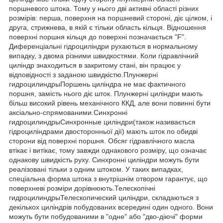
поршневого штока. Тому у нього дві активні області різних
розмірів: перша, поверхня на поршневий стороні, діє цілком, і
друга, стрижнева, в якій є тільки область кільця. Відношення
поверхні поршня кільця до поверхні позначається "F".
Диференціальні гідроциліндри рухаються в нормальному
випадку, з двома різними швидкостями. Коли гідравлічний
циліндр знаходиться в закритому стані, він працює у
відповідності з заданою швидкістю.Плунжерні
гидроцилиндрыПоршень циліндра не має фактичного
поршня, замість нього діє шток. Плунжерні циліндри мають
більш високий рівень механічного ККД, але вони повинні бути
аксіально-спрямованими.Синхронні
гидроцилиндрыСинхронные циліндри(також називається
гідроциліндрами двосторонньої дії) мають шток по обидві
сторони від поверхні поршня. Обсяг гідравлічного масла
втікає і витікає, тому завжди однакового розміру, що означає
однакову швидкість руху. Синхронні циліндри можуть бути
реалізовані тільки з одним штоком. У таких випадках,
спеціальна форма штока з внутрішнім отвором гарантує, що
поверхневі розміри дорівнюють.Телескопічні
гидроцилиндрыТелескопический циліндри, складаються з
декількох циліндрів побудованих всередині один одного. Вони
можуть бути побудованими в "одне" або "дво-діючі" форми