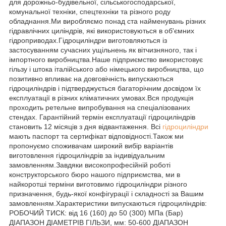
для дорожньо-будівельної, сільськогосподарської,
комунальної техніки, спецтехніки та різного роду
обладнання.Ми виробляємо понад ста найменувань різних
гідравлічних циліндрів, які використовуються в об'ємних
гідроприводах.Гідроциліндри виготовляються із
застосуванням сучасних ущільнень як вітчизняного, так і
імпортного виробництва.Наше підприємство використовує
гільзу і штока італійського або німецького виробництва, що
позитивно впливає на довговічність випускаються
гідроциліндрів і підтверджується багаторічним досвідом їх
експлуатації в різних кліматичних умовах.Вся продукція
проходить ретельне випробування на спеціалізованих
стендах. Гарантійний термін експлуатації гідроциліндрів
становить 12 місяців з дня відвантаження. Всі
гідроциліндри
мають паспорт та сертифікат відповідності.Також ми
пропонуємо споживачам широкий вибір варіантів
виготовлення гідроциліндрів за індивідуальним
замовленням.Завдяки високопрофесійній роботі
конструкторського бюро нашого підприємства, ми в
найкоротші терміни виготовимо гідроциліндри різного
призначення, будь-якої конфігурації і складності за Вашим
замовленням.Характеристики випускаються гідроциліндрів:
РОБОЧИЙ ТИСК: від 16 (160) до 50 (300) МПа (Бар)
ДІАПАЗОН ДІАМЕТРІВ ГІЛЬЗИ, мм: 50-600 ДІАПАЗОН