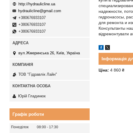
купить гидравлич
http://hydraulicline.ua
специализирован
hydraulicline@gmail.com
надежности, пото
гидронасосы, ра
+380676933107
для ремонта и из
+380676933107
Консультанты наш
+380676933107
відремонтувати а
вул.Жмеринська 26, Київ, Україна
Інформація д
Ціна:
4 860 ₴
ТОВ "Гідравлік Лайн"
Юрій Гладинюк
Графік роботи
Понеділок
08:00
17:30