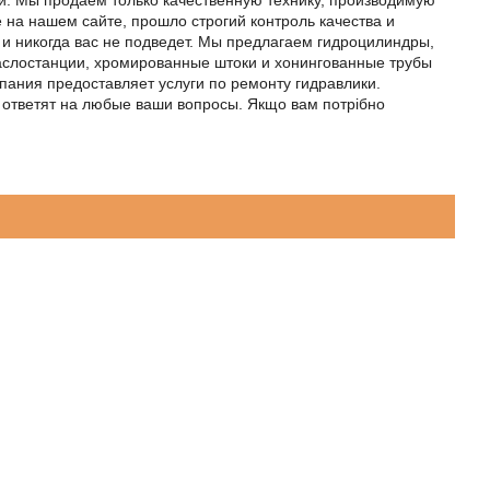
ки. Мы продаем только качественную технику, производимую
на нашем сайте, прошло строгий контроль качества и
о и никогда вас не подведет. Мы предлагаем гидроцилиндры,
аслостанции, хромированные штоки и хонингованные трубы
пания предоставляет услуги по ремонту гидравлики.
а ответят на любые ваши вопросы. Якщо вам потрібно