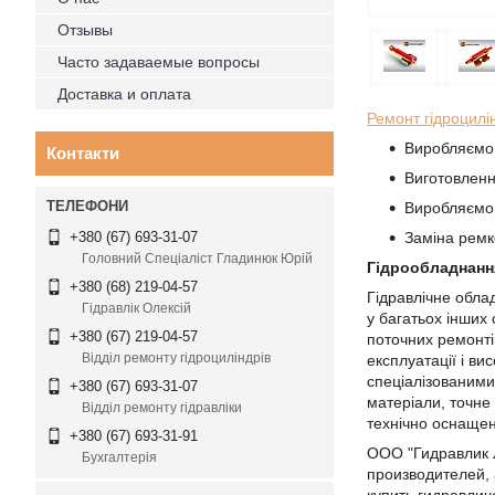
Отзывы
Часто задаваемые вопросы
Доставка и оплата
Ремонт гідроцилі
Виробляєм
Контакти
Виготовленн
Виробляємо р
Заміна ремк
+380 (67) 693-31-07
Головний Спеціаліст Гладинюк Юрій
Гідрообладнання
+380 (68) 219-04-57
Гідравлічне обла
Гідравлік Олексій
у багатьох інших
+380 (67) 219-04-57
поточних ремонті
Відділ ремонту гідроциліндрів
експлуатації і в
спеціалізованими 
+380 (67) 693-31-07
матеріали, точне 
Відділ ремонту гідравліки
технічно оснащен
+380 (67) 693-31-91
ООО "Гидравлик 
Бухгалтерія
производителей, 