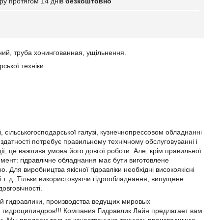
ру протягом 14 днів
безкоштовно
ний, труба хонингованная, ущільнення.
рської техніки.
, сільськогосподарської галузі, кузнечнопрессовом обладнанні
ездатності потребує правильному технічному обслуговуванні і
ї, це важлива умова його довгої роботи. Але, крім правильної
момент: гідравлічне обладнання має бути виготовлене
. Для виробництва якісної гідравліки необхідні високоякісні
 і т. д. Тільки використовуючи гідрообладнання, випущене
овговічності.
й гидравлики, производства ведущих мировых
я гидроцилиндров!!! Компания Гидравлик Лайн предлагает вам