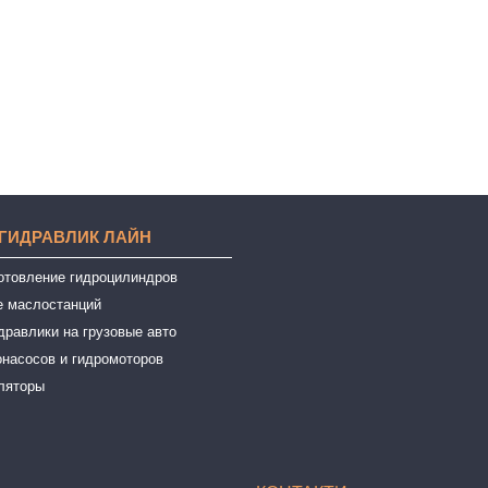
 ГИДРАВЛИК ЛАЙН
готовление гидроцилиндров
е маслостанций
дравлики на грузовые авто
онасосов и гидромоторов
ляторы
ы