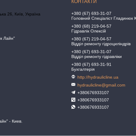
+380 (67) 693-31-07
ка 26, Київ, Україна
Головний Спеціаліст Гладинюк 
+380 (68) 219-04-57
Гідравлік Олексій
ік Лайн"
+380 (67) 219-04-57
Відділ ремонту гідроциліндрів
+380 (67) 693-31-07
Відділ ремонту гідравліки
+380 (67) 693-31-91
Бухгалтерія
http://hydraulicline.ua
hydraulicline@gmail.com
+380676933107
+380676933107
+380676933107
йн" - Киев.