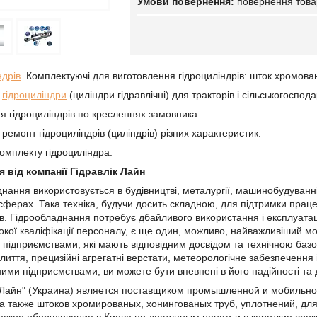
повернення това
ндрів
. Комплектуючі для виготовлення гідроциліндрів: шток хромова
о
гідроциліндри
(циліндри гідравлічні) для тракторів і сільськогоспода
я гідроциліндрів по кресленнях замовника.
емонт гідроциліндрів (циліндрів) різних характеристик.
омплекту гідроциліндра.
 від компанії Гідравлік Лайн
днання використовується в будівництві, металургії, машинобудуванні
 сферах. Така техніка, будучи досить складною, для підтримки прац
в. Гідрообладнання потребує дбайливого використання і експлуатаці
исокої кваліфікації персоналу, є ще один, можливо, найважливіший 
підприємствами, які мають відповідним досвідом та технічною базою
лиття, прецизійні агрегатні верстати, метеорологічне забезпечення
ими підприємствами, ви можете бути впевнені в його надійності та д
Лайн" (Украина) является поставщиком промышленной и мобильно
а также штоков хромированых, хонингованых труб, уплотнений, дл