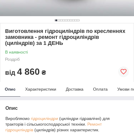
Виготовлення гідроциліндрів по кресленнях
замовника - ремонт гідроциліндрів
(циліндрів) за 1 ДЕНЬ
В наявності
Роздріб
4 860
від
₴
Опис
Характеристики
Доставка
Оплата
Умови п
Опис
Виробляємо
гідроциліндри
(циліндри гідравлічні) для
тракторів і сільськогосподарської техніки.
Ремонт
гідроциліндрів
(циліндрів) різних характеристик.