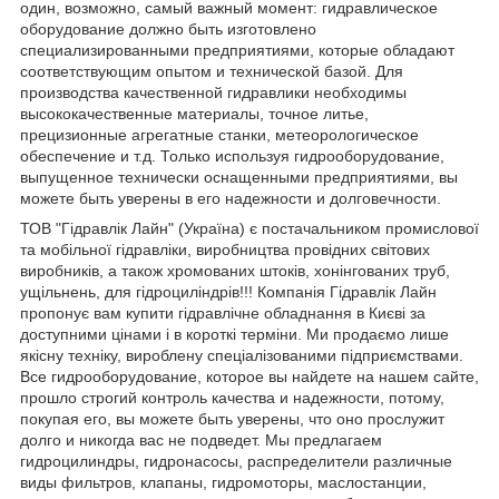
один, возможно, самый важный момент: гидравлическое
оборудование должно быть изготовлено
специализированными предприятиями, которые обладают
соответствующим опытом и технической базой. Для
производства качественной гидравлики необходимы
высококачественные материалы, точное литье,
прецизионные агрегатные станки, метеорологическое
обеспечение и т.д. Только используя гидрооборудование,
выпущенное технически оснащенными предприятиями, вы
можете быть уверены в его надежности и долговечности.
ТОВ "Гідравлік Лайн" (Україна) є постачальником промислової
та мобільної гідравліки, виробництва провідних світових
виробників, а також хромованих штоків, хонінгованих труб,
ущільнень, для гідроциліндрів!!! Компанія Гідравлік Лайн
пропонує вам купити гідравлічне обладнання в Києві за
доступними цінами і в короткі терміни. Ми продаємо лише
якісну техніку, вироблену спеціалізованими підприємствами.
Все гидрооборудование, которое вы найдете на нашем сайте,
прошло строгий контроль качества и надежности, потому,
покупая его, вы можете быть уверены, что оно прослужит
долго и никогда вас не подведет. Мы предлагаем
гидроцилиндры, гидронасосы, распределители различные
виды фильтров, клапаны, гидромоторы, маслостанции,