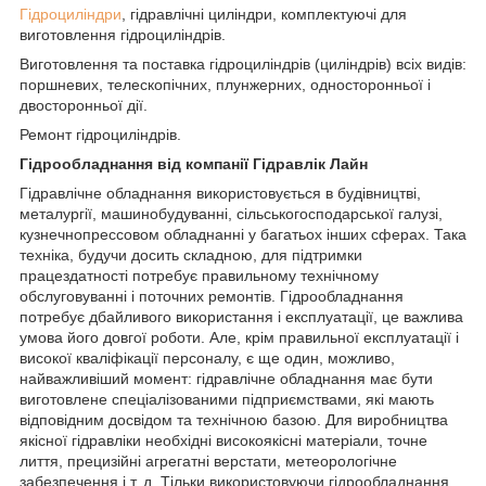
Гідроциліндри
, гідравлічні циліндри, комплектуючі для
виготовлення гідроциліндрів.
Виготовлення та поставка гідроциліндрів (циліндрів) всіх видів:
поршневих, телескопічних, плунжерних, односторонньої і
двосторонньої дії.
Ремонт гідроциліндрів.
Гідрообладнання від компанії Гідравлік Лайн
Гідравлічне обладнання використовується в будівництві,
металургії, машинобудуванні, сільськогосподарської галузі,
кузнечнопрессовом обладнанні у багатьох інших сферах. Така
техніка, будучи досить складною, для підтримки
працездатності потребує правильному технічному
обслуговуванні і поточних ремонтів. Гідрообладнання
потребує дбайливого використання і експлуатації, це важлива
умова його довгої роботи. Але, крім правильної експлуатації і
високої кваліфікації персоналу, є ще один, можливо,
найважливіший момент: гідравлічне обладнання має бути
виготовлене спеціалізованими підприємствами, які мають
відповідним досвідом та технічною базою. Для виробництва
якісної гідравліки необхідні високоякісні матеріали, точне
лиття, прецизійні агрегатні верстати, метеорологічне
забезпечення і т. д. Тільки використовуючи гідрообладнання,