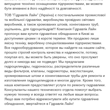
випущене технічно оснащеними підприємствами, ви можете
бути впевнені в його надійності та довговічності.
ТОВ "Гідравлік Лайн" (Україна) є постачальником промислової
та мобільної гідравліки, виробництва провідних світових
виробників, а також хромованих штоків, хонінгованих труб,
ущільнень, для гідроциліндрів!!! Компанія Гідравлік Лайн
пропонує вам купити гідравлічне обладнання в Києві за
доступними цінами і в короткі терміни. Ми продаємо лише
якісну техніку, вироблену спеціалізованими підприємствами.
Все гидрооборудование, которое вы найдете на нашем сайте,
прошло строгий контроль качества и надежности, потому,
покупая его, вы можете быть уверены, что оно прослужит
долго и никогда вас не подведет. Мы предлагаем
гидроцилиндры, гидронасосы, распределители различные
виды фильтров, клапаны, гидромоторы, маслостанции,
хромированные штоки и хонингованные трубы для ремонта и
изготовления гидроцилиндров и многое другое. Кроме того,
наша компания предоставляет услуги по ремонту гидравлики.
Консультанты нашего технического отдела помогут выбрать
нужную технику и всегда ответят на любые ваши вопросы.
Якщо вам потрібно відремонтувати або купити гідравлічне
обладнання, звертайтеся в Гідравлік Лайн!