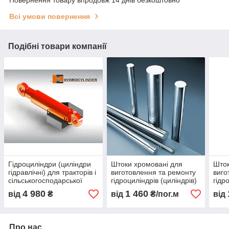
Всі умови повернення
Подібні товари компанії
Гідроциліндри (циліндри
Штоки хромовані для
Шток
гідравлічні) для тракторів і
виготовлення та ремонту
виго
сільськогосподарської
гідроциліндрів (циліндрів)
гідр
техніки
Nimax-ICB
у на
4 980
1 460
від
₴
від
₴/пог.м
від
Про нас