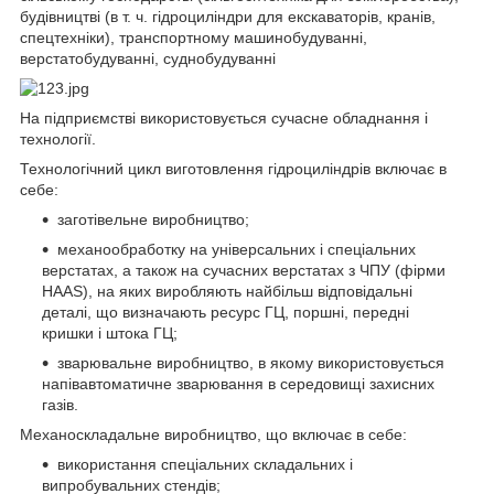
будівництві (в т. ч. гідроциліндри для екскаваторів, кранів,
спецтехніки), транспортному машинобудуванні,
верстатобудуванні, суднобудуванні
На підприємстві використовується сучасне обладнання і
технології.
Технологічний цикл виготовлення гідроциліндрів включає в
себе:
заготівельне виробництво;
механообработку на універсальних і спеціальних
верстатах, а також на сучасних верстатах з ЧПУ (фірми
HAAS), на яких виробляють найбільш відповідальні
деталі, що визначають ресурс ГЦ, поршні, передні
кришки і штока ГЦ;
зварювальне виробництво, в якому використовується
напівавтоматичне зварювання в середовищі захисних
газів.
Механоскладальне виробництво, що включає в себе:
використання спеціальних складальних і
випробувальних стендів;