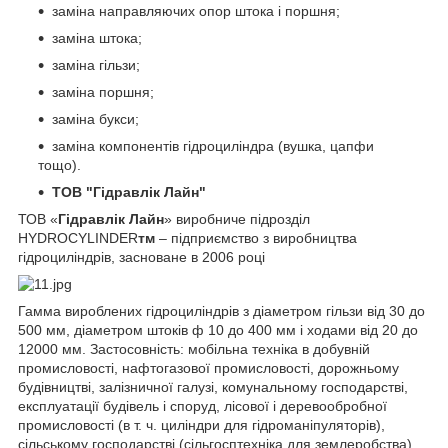
заміна направляючих опор штока і поршня;
заміна штока;
заміна гільзи;
заміна поршня;
заміна букси;
заміна компонентів гідроциліндра (вушка, цапфи
тощо).
ТОВ "Гідравлік Лайн"
ТОВ «
Гідравлік Лайн
» виробниче підрозділ
HYDROCYLINDER
тм
– підприємство з виробництва
гідроциліндрів, засноване в 2006 році
Гамма вироблених гідроциліндрів з діаметром гільзи від 30 до
500 мм, діаметром штоків ф 10 до 400 мм і ходами від 20 до
12000 мм. Застосовність: мобільна техніка в добувній
промисловості, нафтогазової промисловості, дорожньому
будівництві, залізничної галузі, комунальному господарстві,
експлуатації будівель і споруд, лісової і деревообробної
промисловості (в т. ч. циліндри для гідроманіпуляторів),
сільському господарстві (сільгосптехніка для землеробства),