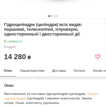
Гідроциліндри (циліндри) всіх видів:
поршневі, телескопічні, плунжерні,
односторонньої і двосторонньої дії
В наявності
Роздріб
14 280
₴
Опис
Характеристики
Доставка
Оплата
Умови п
Опис
Виготовлення та поставка гідроциліндрів (циліндрів).
Ремонт
гідроциліндрів
(циліндрів) і окремих компонентів. Заміна
штока, гільзи, комплекту ущільнень.