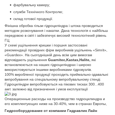
фарбувальну камеру;
служби Технічного Контролю;
склад готової продукції.
Фінішна обробка гільзи гідроциліндра і штока проводиться
методом розкочування і накатки. Дана технологія є найбільш
передовою в світі і забезпечує високий технологічний рівень
ГЦ.
У схемі ущільнення кришки і поршня застосовані
рекомендації провідних фірм виробників ущільнень «Simrit»,
«Guardex». На сьогоднішній день всім цим вимогам
відповідають ущільнення
Guarnitec,Kastas,Halite,
які
встановлюються на наших гідроциліндрах і широко
використовуються іншими виробниками гідровузлів.
100% виробленої продукції проходить приймально-здавальні
випробування на спеціальному випробувальному стенді.
Гідроциліндри випробовуються на пікових тисках 300...400
амт. залежно від призначення і умов експлуатації
Операционные расходы на производство гидроцилиндра и
его комплектующих ниже на 30-40%, чем в странах Европы,
Гидрооборудование от компании Гидравлик Лайн