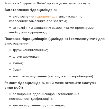
Компанія "Гідравлік Лайн" пропонує наступні послуги:
Виготовлення гідроциліндрів:
виготовлення
гідроциліндра
виконується по
кресленнях замовника або зразком;
за технічним завданням замовника ми проектуємо
необхідний гідроциліндр.
Поставка гідроциліндрів (циліндрів) і комплектуючих для
виготовлення:
труби хонингованные;
штоки хромовані;
вушка;
букси;
комплекти ущільнень (закордонного виробництва).
Ремонт гідроциліндрів, який може включати наступні
види робіт:
розбирання гідроциліндра і встановлення
несправності (дефектація);
заміна ущільнень гідроциліндра;