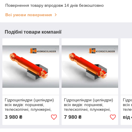
Повернення товару впродовж 14 днів безкоштовно
Всі умови повернення
Подібні товари компанії
Гідроциліндри (циліндри)
Гідроциліндри (циліндри)
Гідр
всіх видів: поршневі,
всіх видів: поршневі,
всіх
телескопічні, плунжерні,
телескопічні, плунжерні,
теле
односторонньої дії для
односторонньої і
одно
3 980
7 980
₴
₴
від
напівпричепів
двосторонньої дії
двос