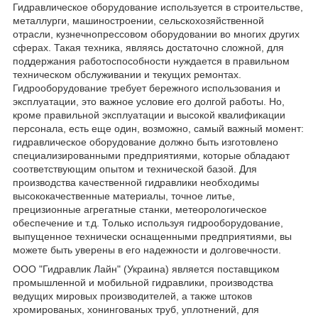
Гидравлическое оборудование используется в строительстве,
металлурги, машиностроении, сельскохозяйственной
отрасли, кузнечнопрессовом оборудовании во многих других
сферах. Такая техника, являясь достаточно сложной, для
поддержания работоспособности нуждается в правильном
техническом обслуживании и текущих ремонтах.
Гидрооборудование требует бережного использования и
эксплуатации, это важное условие его долгой работы. Но,
кроме правильной эксплуатации и высокой квалификации
персонала, есть еще один, возможно, самый важный момент:
гидравлическое оборудование должно быть изготовлено
специализированными предприятиями, которые обладают
соответствующим опытом и технической базой. Для
производства качественной гидравлики необходимы
высококачественные материалы, точное литье,
прецизионные агрегатные станки, метеорологическое
обеспечение и т.д. Только используя гидрооборудование,
выпущенное технически оснащенными предприятиями, вы
можете быть уверены в его надежности и долговечности.
ООО "Гидравлик Лайн" (Украина) является поставщиком
промышленной и мобильной гидравлики, производства
ведущих мировых производителей, а также штоков
хромированых, хонингованых труб, уплотнений, для