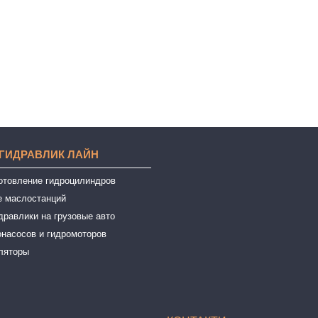
 ГИДРАВЛИК ЛАЙН
готовление гидроцилиндров
е маслостанций
дравлики на грузовые авто
онасосов и гидромоторов
ляторы
ы