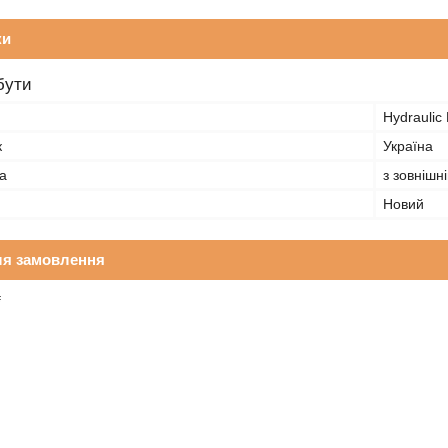
ки
бути
Hydraulic 
к
Україна
а
з зовнішн
Новий
ля замовлення
₴