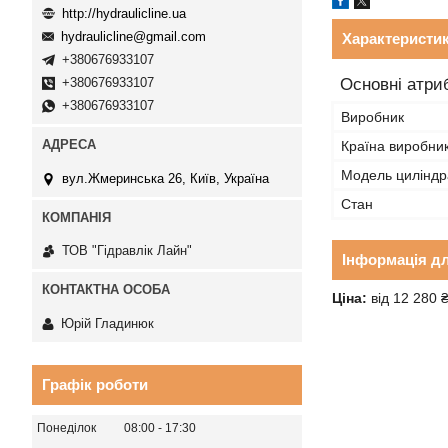
http://hydraulicline.ua
hydraulicline@gmail.com
Характеристи
+380676933107
Основні атри
+380676933107
+380676933107
Виробник
Країна виробни
Модель циліндр
вул.Жмеринська 26, Київ, Україна
Стан
ТОВ "Гідравлік Лайн"
Інформація д
Ціна:
від 12 280 
Юрій Гладинюк
Графік роботи
Понеділок
08:00
17:30