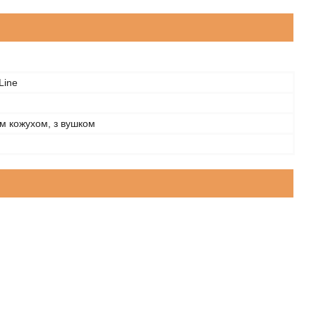
Line
ім кожухом, з вушком