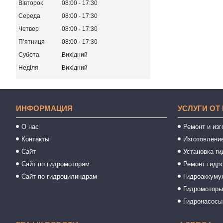
Вівторок
08:00
17:30
Середа
08:00
17:30
Четвер
08:00
17:30
Пʼятниця
08:00
17:30
Субота
Вихідний
Неділя
Вихідний
ИНФОРМАЦИЯ
УСЛУГИ ОТ
О нас
Ремонт и из
Контакты
Изготовлени
Сайт
Установка ги
Сайт по гидромоторам
Ремонт гидр
Сайт по гидроцилиндрам
Гидроаккуму
Гидромотор
Гидронасосы