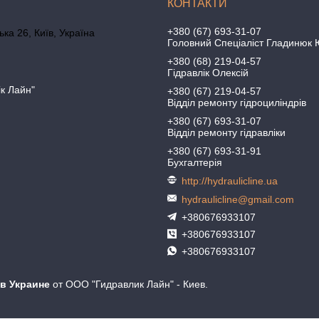
+380 (67) 693-31-07
ка 26, Київ, Україна
Головний Спеціаліст Гладинюк 
+380 (68) 219-04-57
Гідравлік Олексій
ік Лайн"
+380 (67) 219-04-57
Відділ ремонту гідроциліндрів
+380 (67) 693-31-07
Відділ ремонту гідравліки
+380 (67) 693-31-91
Бухгалтерія
http://hydraulicline.ua
hydraulicline@gmail.com
+380676933107
+380676933107
+380676933107
 в Украине
от ООО "Гидравлик Лайн" - Киев.