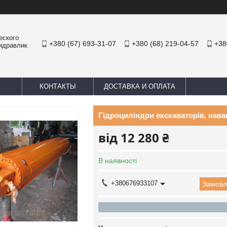
еского
+380 (67) 693-31-07
+380 (68) 219-04-57
+38
Гидравлик
КОНТАКТЫ
ДОСТАВКА И ОПЛАТА
Гідроциліндри екскаваторів, нава
від
12 280 ₴
В наявності
+380676933107
Замовл