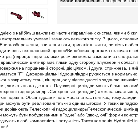
повернення това
днією з найбільш важливих частин гідравлічних систем, якими б ск
 екстремальних умовах і зазнають великого тиску. З цього, основн
. Енергозбереження, зниження ваги, тривалість життя, легкість в о
дити весь технологічний процес!Виробнича програма включає в себе
етрів (гідроциліндри великих розмірів можна замовити за спеці
равлический циліндр має тільки одну сторону плунжерній області по
поверхня на поршневий стороні, діє цілком, і друга, стрижнева, в як
ачається "F". Диференціальні гідроциліндри рухаються в нормально
ься в закритому стані, він працює у відповідності з заданою швид
я, замість нього діє шток. Плунжерні циліндри мають більш високий
хронні гидроцилиндрыСинхронные циліндри(також називається гідр
хні поршня. Обсяг гідравлічного масла втікає і витікає, тому завжд
ри можуть бути реалізовані тільки з одним штоком. У таких випадка
ри дорівнюють.Телескопічні гидроцилиндрыТелескопический циліндр
и можуть бути побудованими в "одне" або "дво-діючі" форми констру
днують в собі компактність і потужність.Також компанія HydraulicLi
ння!