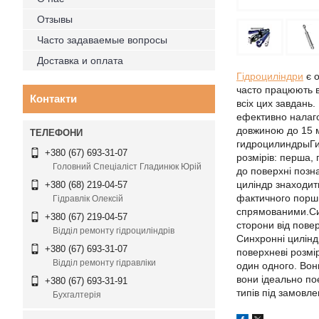
Отзывы
Часто задаваемые вопросы
Доставка и оплата
Гідроциліндри
є о
часто працюють в
Контакти
всіх цих завдань
ефективно налаго
довжиною до 15 м
гидроцилиндрыГид
+380 (67) 693-31-07
розмірів: перша, 
Головний Спеціаліст Гладинюк Юрій
до поверхні позн
циліндр знаходит
+380 (68) 219-04-57
фактичного поршн
Гідравлік Олексій
спрямованими.Син
+380 (67) 219-04-57
сторони від повер
Відділ ремонту гідроциліндрів
Синхронні цилінд
+380 (67) 693-31-07
поверхневі розмі
Відділ ремонту гідравліки
один одного. Вон
вони ідеально поє
+380 (67) 693-31-91
типів під замовле
Бухгалтерія