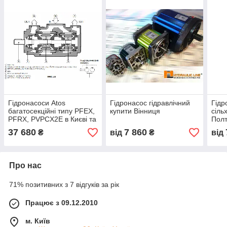
Гідронасоси Atos
Гідронасос гідравлічний
Гідр
багатосекційні типу PFEX,
купити Вінниця
сіль
PFRX, PVPCX2E в Києві та
Пол
Україні від Гідравлік Лайн
37 680
7 860
₴
від
₴
від
Про нас
71% позитивних з 7 відгуків за рік
Працює з 09.12.2010
м. Київ