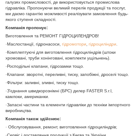
галузях промисловості, де використовується промислова
гідравліка. Пропонуючи великий перелік продукції та послуг,
ми даємо гарантію можливості реалізувати замовлення будь-
якого ступеня складності.
Компанія пропонує:
Виготовлення та РЕМОНТ ГІДРОЦИЛЕНДРОВ!
·Маслостанції, гідронасоси,
гідромотори
,
гідроциліндри
.
·Комплептуючі для виготовлення гідроциліндрів (штоки
хромовані, труби хонінговані, комплекти ущільнень).
·Росподільні клапани, гідрозамки тощо.
·Клапани: зворотні, переливні, тиску, запобіжні, дроселі тощо.
·Фільтри: заливні, зливні, тиску тощо.
·З'єднання швидкорознімні (БРС) дилер FASTER S.r.l,
камлоки, американки.
·Запасні частини та елементи гідравліки до техніки імпортного
виробництва.
Компанія також здійснює:
· Обслуговування, ремонт, виготовлення гідроциліндрів;
·Сервіс і доставляння продукції з Києва та України.