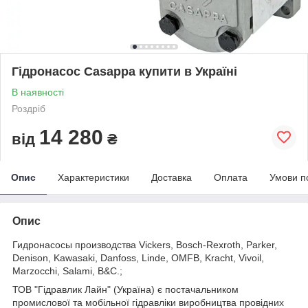
Гідронасос Сasappa купити в Україні
В наявності
Роздріб
14 280
від
₴
Опис
Характеристики
Доставка
Оплата
Умови п
Опис
Гидронасосы производства Vickers, Bosch-Rexroth, Parker,
Denison, Kawasaki, Danfoss, Linde, OMFB, Kracht, Vivoil,
Marzocchi, Salami, B&C.;
ТОВ "Гідравлик Лайн" (Україна) є постачальником
промислової та мобільної гідравліки виробництва провідних