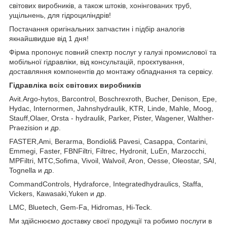
світових виробників, а також штоків, хонінгованих труб,
ущільнень, для гідроциліндрів!
Постачання оригінальних запчастин і підбір аналогів
якнайшвидше від 1 дня!
Фірма пропонує повний спектр послуг у галузі промислової та
мобільної гідравліки, від консультацій, проєктування,
доставляння компонентів до монтажу обладнання та сервісу.
Гідравліка всіх світових виробників
Avit.Argo-hytos, Barcontrol, Boschrexroth, Bucher, Denison, Epe,
Hydac, Internormen, Jahnshydraulik, KTR, Linde, Mahle, Moog,
Stauff,Olaer, Orsta - hydraulik, Parker, Pister, Wagener, Walther-
Praezision и др.
FASTER,Ami, Berarma, Bondioli& Pavesi, Casappa, Contarini,
Emmegi, Faster, FBNFiltri, Filtrec, Hydronit, LuEn, Marzocchi,
MPFiltri, MTC,Sofima, Vivoil, Walvoil, Aron, Oesse, Oleostar, SAI,
Tognella и др.
CommandControls, Hydraforce, Integratedhydraulics, Staffa,
Vickers, Кawasaki,Yuken и др.
LMC, Bluetech, Gem-Fa, Hidromas, Hi-Teck.
Ми здійснюємо доставку своєї продукції та робимо послуги в