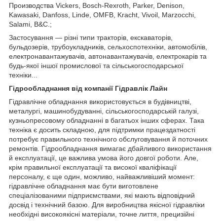
Производства Vickers, Bosch-Rexroth, Parker, Denison,
Kawasaki, Danfoss, Linde, OMFB, Kracht, Vivoil, Marzocchi,
Salami, B&C.;
Застосування — різні типи тракторів, екскаваторів,
бульдозерів, трубоукладників, сельхоспотехніки, автомобілів,
електронавантажувачів, автонавантажувачів, електрокарів та
будь-якої іншої промислової та сільськогосподарської
техніки...
Гідрообладнання від компанії Гідравлік Лайн
Гідравлічне обладнання використовується в будівництві,
металургі, машинобудуванні, сільськогосподарській галузі,
кузньопресовому обладнанні в багатьох інших сферах. Така
техніка є досить складною, для підтримки працездатності
потребує правильного технічного обслуговування й поточних
ремонтів. Гідрообладнання вимагає дбайливого використання
й експлуатації, це важлива умова його довгої роботи. Але,
крім правильної експлуатації та високої кваліфікації
персоналу, є ще один, можливо, найважливіший момент:
гідравлічне обладнання має бути виготовлене
спеціалізованими підприємствами, які мають відповідний
досвід і технічний базою. Для виробництва якісної гідравліки
необхідні високоякісні матеріали, точне лиття, прецизійні