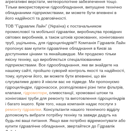
агрегативні верстати, метеорологічне забезпечення тощо.
Тільки використовуючи гідрообладнання, випущене технічно
обладнаними підприємствами, ви можете бути впевнені в
його надійності та довговічності.
ТОВ "Гідравлик Лайн" (Україна) є постачальником
промислової та мобільної гідравліки, виробництва провідних
світових виробників, а також штоків хромованих, хонінгованих
труб, ущільнень, для гідроциліндрів!!! Компанія Гідравлік Лайн
пропонує вам купити гідравлічне обладнання в Києві за
доступними цінами та якнайшвидше. Ми продаємо тільки
якісну техніку, що виробляється спеціалізованими
підприємствами. Все гідрообладнання, яке ви знайдете на
нашому сайті, пройшло суворий контроль якості та надійності,
тому, купуючи його, ви можете бути впевнені, що він
слугуватиме довго й ніколи вас не підведе. Ми пропонуємо
гідроциліндри, гідронасоси, розподілювачі різні типи фільтрів,
клапани,
гідромотори
, оливостанції, хромовані штоки та
хонінговані труби для ремонту та виготовлення гідроциліндрів
і багато іншого. Крім того, наша компанія надає послуги з
ремонту гідравліки
. Консультанти нашого технічного відділу
допоможуть вибрати потрібну техніку та завжди дадуть на
будь-які ваші питання. Якщо вам потрібно відремонтувати або
купити гідравлічне обладнання, звертайтеся до Гідравлік