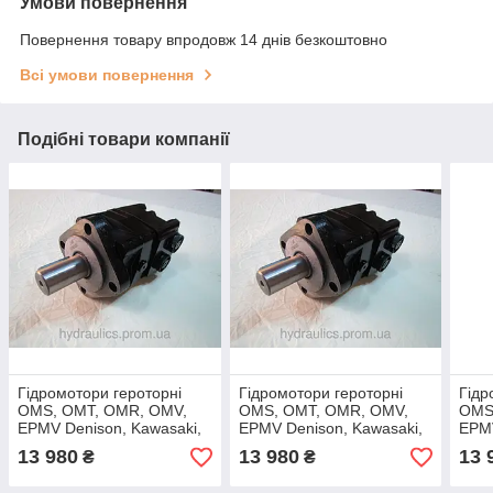
Умови повернення
Повернення товару впродовж 14 днів безкоштовно
Всі умови повернення
Подібні товари компанії
Гідромотори героторні
Гідромотори героторні
Гідр
OMS, OMT, OMR, OMV,
OMS, OMT, OMR, OMV,
OMS
EPMV Denison, Kawasaki,
EPMV Denison, Kawasaki,
EPMV
Sauer Danfoss, Linde,
Sauer Danfoss, Linde,
Saue
13 980
13 980
13 
₴
₴
Vivoil, Marzocchi,
Vivoil, Marzocchi,
Vivoi