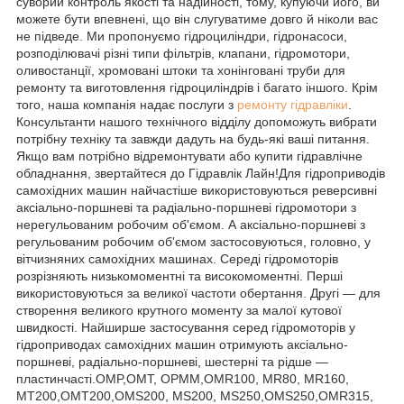
суворий контроль якості та надійності, тому, купуючи його, ви
можете бути впевнені, що він слугуватиме довго й ніколи вас
не підведе. Ми пропонуємо гідроциліндри, гідронасоси,
розподілювачі різні типи фільтрів, клапани, гідромотори,
оливостанції, хромовані штоки та хонінговані труби для
ремонту та виготовлення гідроциліндрів і багато іншого. Крім
того, наша компанія надає послуги з
ремонту гідравліки
.
Консультанти нашого технічного відділу допоможуть вибрати
потрібну техніку та завжди дадуть на будь-які ваші питання.
Якщо вам потрібно відремонтувати або купити гідравлічне
обладнання, звертайтеся до Гідравлік Лайн!Для гідроприводів
самохідних машин найчастіше використовуються реверсивні
аксіально-поршневі та радіально-поршневі гідромотори з
нерегульованим робочим об'ємом. А аксіально-поршневі з
регульованим робочим об'ємом застосовуються, головно, у
вітчизняних самохідних машинах. Середі гідромоторів
розрізняють низькомоментні та високомоментні. Перші
використовуються за великої частоти обертання. Другі — для
створення великого крутного моменту за малої кутової
швидкості. Найширше застосування серед гідромоторів у
гідроприводах самохідних машин отримують аксіально-
поршневі, радіально-поршневі, шестерні та рідше —
пластинчасті.OMP,OMT, OPMM,OMR100, MR80, MR160,
MT200,OMT200,OMS200, MS200, MS250,OMS250,OMR315,