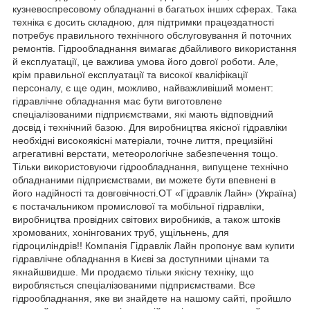
кузневоспресовому обладнанні в багатьох інших сферах. Така
техніка є досить складною, для підтримки працездатності
потребує правильного технічного обслуговування й поточних
ремонтів. Гідрообладнання вимагає дбайливого використання
й експлуатації, це важлива умова його довгої роботи. Але,
крім правильної експлуатації та високої кваліфікації
персоналу, є ще один, можливо, найважливіший момент:
гідравлічне обладнання має бути виготовлене
спеціалізованими підприємствами, які мають відповідний
досвід і технічний базою. Для виробництва якісної гідравліки
необхідні високоякісні матеріали, точне лиття, прецизійні
агрегативні верстати, метеорологічне забезпечення тощо.
Тільки використовуючи гідрообладнання, випущене технічно
обладнаними підприємствами, ви можете бути впевнені в
його надійності та довговічності.ОТ «Гідравлік Лайн» (Україна)
є постачальником промислової та мобільної гідравліки,
виробництва провідних світових виробників, а також штоків
хромованих, хонінгованих труб, ущільнень, для
гідроциліндрів!! Компанія Гідравлік Лайн пропонує вам купити
гідравлічне обладнання в Києві за доступними цінами та
якнайшвидше. Ми продаємо тільки якісну техніку, що
виробляється спеціалізованими підприємствами. Все
гідрообладнання, яке ви знайдете на нашому сайті, пройшло