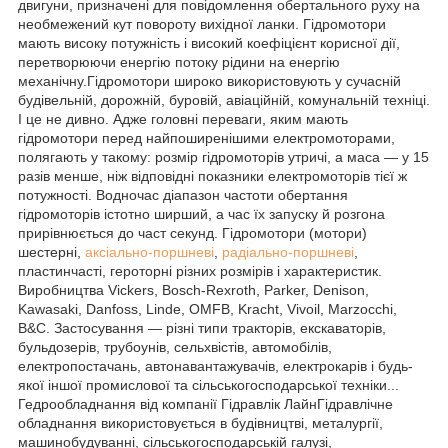
двигуни, призначені для повідомлення обертального руху на
необмежений кут повороту вихідної ланки. Гідромотори
мають високу потужність і високий коефіцієнт корисної дії,
перетворюючи енергію потоку рідини на енергію
механічну.Гідромотори широко використовують у сучасній
будівельній, дорожній, буровій, авіаційній, комунальній техніці.
І це не дивно. Адже головні переваги, яким мають
гідромотори перед найпоширенішими електромоторами,
полягають у такому: розмір гідромоторів утричі, а маса — у 15
разів менше, ніж відповідні показники електромоторів тієї ж
потужності. Водночас діапазон частоти обертання
гідромоторів істотно ширший, а час їх запуску й розгона
прирівнюється до част секунд. Гідромотори (мотори)
шестерні,
аксіально-поршневі
,
радіально-поршневі
,
пластинчасті, героторні різних розмірів і характеристик.
Виробництва Vickers, Bosch-Rexroth, Parker, Denison,
Kawasaki, Danfoss, Linde, OMFB, Kracht, Vivoil, Marzocchi,
B&C. Застосування — різні типи тракторів, екскаваторів,
бульдозерів, трубоунів, сельхвістів, автомобілів,
електропостачань, автонавантажувачів, електрокарів і будь-
якої іншої промислової та сільськогосподарської техніки...
Гедрообладнання від компанії Гідравлік ЛайнГідравлічне
обладнання використовується в будівництві, металургії,
машинобудуванні, сільськогосподарській галузі,