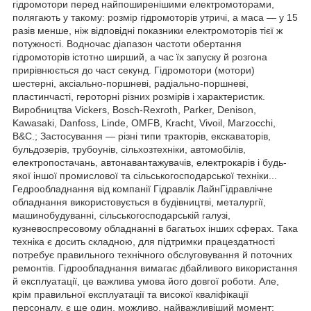
гідромотори перед найпоширенішими електромоторами,
полягають у такому: розмір гідромоторів утричі, а маса — у 15
разів менше, ніж відповідні показники електромоторів тієї ж
потужності. Водночас діапазон частоти обертання
гідромоторів істотно ширший, а час їх запуску й розгона
прирівнюється до част секунд. Гідромотори (мотори)
шестерні, аксіально-поршневі, радіально-поршневі,
пластинчасті, героторні різних розмірів і характеристик.
Виробництва Vickers, Bosch-Rexroth, Parker, Denison,
Kawasaki, Danfoss, Linde, OMFB, Kracht, Vivoil, Marzocchi,
B&C.; Застосування — різні типи тракторів, екскаваторів,
бульдозерів, трубоунів, сільхозтехніки, автомобілів,
електропостачань, автонавантажувачів, електрокарів і будь-
якої іншої промислової та сільськогосподарської техніки...
Гедрообладнання від компанії Гідравлік ЛайнГідравлічне
обладнання використовується в будівництві, металургії,
машинобудуванні, сільськогосподарській галузі,
кузневоспресовому обладнанні в багатьох інших сферах. Така
техніка є досить складною, для підтримки працездатності
потребує правильного технічного обслуговування й поточних
ремонтів. Гідрообладнання вимагає дбайливого використання
й експлуатації, це важлива умова його довгої роботи. Але,
крім правильної експлуатації та високої кваліфікації
персоналу, є ще один, можливо, найважливіший момент: