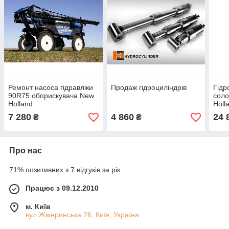
Ремонт насоса гідравліки
Продаж гідроциліндрів
Гідр
90R75 обприскувача New
сол
Holland
Holl
7 280
4 860
24 
₴
₴
Про нас
71% позитивних з 7 відгуків за рік
Працює з 09.12.2010
м. Київ
вул.Жмеринська 26, Київ, Україна