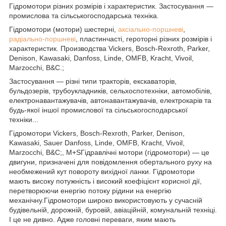
Гідромотори різних розмірів і характеристик. Застосування —
промислова та сільськогосподарська техніка.
Гідромотори (мотори) шестерні,
аксіально-поршневі
,
радіально-поршневі
, пластинчасті, героторні різних розмірів і
характеристик. Производства Vickers, Bosch-Rexroth, Parker,
Denison, Kawasaki, Danfoss, Linde, OMFB, Kracht, Vivoil,
Marzocchi, B&C.;
Застосування — різні типи тракторів, екскаваторів,
бульдозерів, трубоукладників, сельхоспотехніки, автомобілів,
електронавантажувачів, автонавантажувачів, електрокарів та
будь-якої іншої промислової та сільськогосподарської
техніки...
Гідромотори Vickers, Bosch-Rexroth, Parker, Denison,
Kawasaki, Sauer Danfoss, Linde, OMFB, Kracht, Vivoil,
Marzocchi, B&C;, M+SГідравлічні мотори (гідромотори) — це
двигуни, призначені для повідомлення обертального руху на
необмежений кут повороту вихідної ланки. Гідромотори
мають високу потужність і високий коефіцієнт корисної дії,
перетворюючи енергію потоку рідини на енергію
механічну.Гідромотори широко використовують у сучасній
будівельній, дорожній, буровій, авіаційній, комунальній техніці.
І це не дивно. Адже головні переваги, яким мають