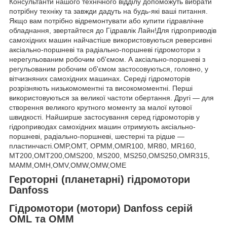
Консультанти нашого технічного відділу допоможуть вибрати
потрібну техніку та завжди дадуть на будь-які ваші питання.
Якщо вам потрібно відремонтувати або купити гідравлічне
обладнання, звертайтеся до Гідравлік Лайн!Для гідроприводів
самохідних машин найчастіше використовуються реверсивні
аксіально-поршневі та радіально-поршневі гідромотори з
нерегульованим робочим об'ємом. А аксіально-поршневі з
регульованим робочим об'ємом застосовуються, головно, у
вітчизняних самохідних машинах. Середі гідромоторів
розрізняють низькомоментні та високомоментні. Перші
використовуються за великої частоти обертання. Другі — для
створення великого крутного моменту за малої кутової
швидкості. Найширше застосування серед гідромоторів у
гідроприводах самохідних машин отримують аксіально-
поршневі, радіально-поршневі, шестерні та рідше —
пластинчасті.OMP,OMT, OPMM,OMR100, MR80, MR160,
MT200,OMT200,OMS200, MS200, MS250,OMS250,OMR315,
MAMM,OMH,OMV,OMW,OMW,OME
Героторні (планетарні) гідромотори
Danfoss
Гідромотори (мотори) Danfoss серій
OML та OMM