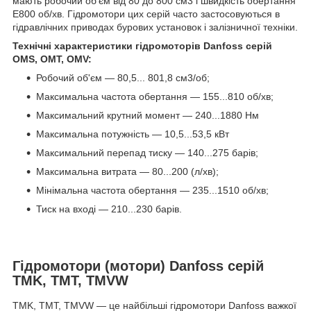
мають робочий об'єм від 80 до 800 см3 і швидкість обертання
E800 об/хв. Гідромотори цих серій часто застосовуються в
гідравлічних приводах бурових установок і залізничної техніки.
Технічні характеристики гідромоторів Danfoss серій
OMS, OMT, OMV:
Робочий об'єм — 80,5... 801,8 см3/об;
Максимальна частота обертання — 155...810 об/хв;
Максимальний крутний момент — 240...1880 Нм
Максимальна потужність — 10,5...53,5 кВт
Максимальний перепад тиску — 140...275 барів;
Максимальна витрата — 80...200 (л/хв);
Мінімальна частота обертання — 235...1510 об/хв;
Тиск на вході — 210...230 барів.
Гідромотори (мотори) Danfoss серій
TMK, TMT, TMVW
TMK, TMT, TMVW — це найбільші гідромотори Danfoss важкої