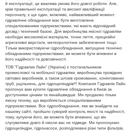
й експлуатації, це важлива умова його довгої роботи. Але,
крім правильної експлуатації та високої кваліфікації
персоналу, є ще один, можливо, найважливіший момент:
гідравлічне обладнання має бути виготовлене
спеціалізованими підприємствами, які мають відповідний
досвід і технічний базою. Для виробництва якісної гідравліки
необхідні високоякісні матеріали, точне лиття, прецизійні
агрегативні верстати, метеорологічне забезпечення тощо.
Тільки використовуючи гідрообладнання, випущене технічно
обладнаними підприємствами, ви можете бути впевнені в
його надійності та довговічності.
ТОВ "Гідравлик Лайн" (Україна) є постачальником
промислової та мобільної гідравліки, виробництва провідних
світових виробників, а також штоків хромованих, хонінгованих
труб, ущільнень, для гідроциліндрів!!! Компанія Гідравлік Лайн
пропонує вам купити гідравлічне обладнання в Києві за
доступними цінами та якнайшвидше. Ми продаємо тільки
якісну техніку, що виробляється спеціалізованими
підприємствами. Все гідрообладнання, яке ви знайдете на
нашому сайті, пройшло суворий контроль якості та надійності,
тому, купуючи його, ви можете бути впевнені, що він
слугуватиме довго й ніколи вас не підведе. Ми пропонуємо
гідроциліндри, гідронасоси, розподілювачі різні типи фільтрів,