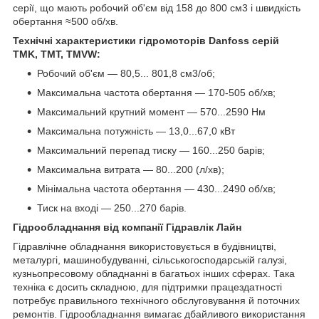
серії, що мають робочий об'єм від 158 до 800 см3 і швидкість
обертання ≈500 об/хв.
Технічні характеристики гідромоторів Danfoss серій
TMK, TMT, TMVW:
Робочий об'єм — 80,5... 801,8 см3/об;
Максимальна частота обертання — 170-505 об/хв;
Максимальний крутний момент — 570...2590 Нм
Максимальна потужність — 13,0...67,0 кВт
Максимальний перепад тиску — 160...250 барів;
Максимальна витрата — 80...200 (л/хв);
Мінімальна частота обертання — 430...2490 об/хв;
Тиск на вході — 250...270 барів.
Гідрообладнання від компанії Гідравлік Лайн
Гідравлічне обладнання використовується в будівництві,
металургі, машинобудуванні, сільськогосподарській галузі,
кузньопресовому обладнанні в багатьох інших сферах. Така
техніка є досить складною, для підтримки працездатності
потребує правильного технічного обслуговування й поточних
ремонтів. Гідрообладнання вимагає дбайливого використання