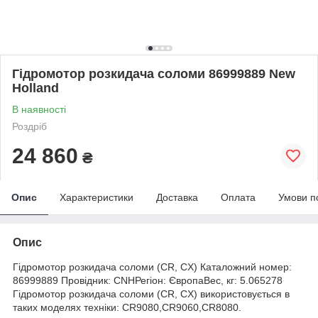
Гідромотор розкидача соломи 86999889 New
Holland
В наявності
Роздріб
24 860
₴
Опис
Характеристики
Доставка
Оплата
Умови п
Опис
Гідромотор розкидача соломи (CR, CX) Каталожний номер:
86999889 Провідник: CNHРегіон: ЄвропаВес, кг: 5.065278
Гідромотор розкидача соломи (CR, CX) використовується в
таких моделях техніки: CR9080,CR9060,CR8080.