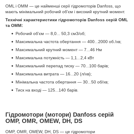
OML і OMM — це найменші серії гідромоторів Danfoss, що
мають мінімальний робочий об'єм і високий крутний момент.
Технічні характеристики гідромоторів Danfoss серій OML
та OMM:
Робочий об'єм — 8,0... 50,3 см3/об;
Максимальна частота обертання — 400...2000 об./хв;
Максимальний крутний момент — 7...46 Нм
Максимальна потужність — 1,1...2,4 кВт
Максимальний перепад тиску — 70...100 барів;
Максимальна витрата — 16...20 (л/хв);
Мінімальна частота обертання — 30...50 об/хв;
Тиск на вході — 125...140 барів.
Гідромотори (мотори) Danfoss серій
OMP, OMR, OMEW, DH, DS
OMP, OMR, OMEW, DH, DS — це гідромотори