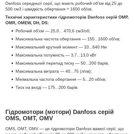
Danfoss середньої серії, що мають робочий об'єм від 25 до
500 см3 і швидкість обертання ≈ 1600 об/хв.
Технічні характеристики гідромоторів Danfoss серій OMP,
OMR, OMEW, DH, DS:
Робочий об'єм — 25,0... 470,6 см3/об;
Максимальна частота обертання — 155...1600 об/хв;
Максимальний крутний момент — 33...640 Нм
Максимальна потужність — 3,7...13,0 кВт
Максимальний перепад тиску — 50...200 барів;
Максимальна витрата — 40...75 (л/хв);
Мінімальна частота обертання — 5...20 об/хв;
Тиск на вході — 175...200 барів.
Гідромотори (мотори) Danfoss серій
OMS, OMT, OMV
OMS, OMT, OMV — це гідромотори Danfoss важкої серії, що