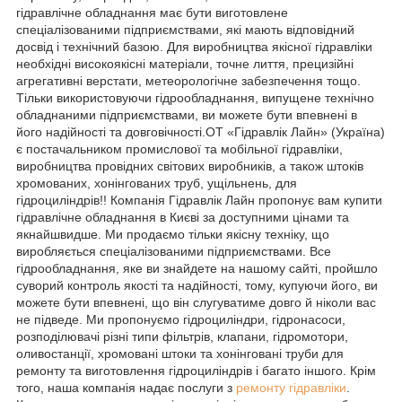
гідравлічне обладнання має бути виготовлене
спеціалізованими підприємствами, які мають відповідний
досвід і технічний базою. Для виробництва якісної гідравліки
необхідні високоякісні матеріали, точне лиття, прецизійні
агрегативні верстати, метеорологічне забезпечення тощо.
Тільки використовуючи гідрообладнання, випущене технічно
обладнаними підприємствами, ви можете бути впевнені в
його надійності та довговічності.ОТ «Гідравлік Лайн» (Україна)
є постачальником промислової та мобільної гідравліки,
виробництва провідних світових виробників, а також штоків
хромованих, хонінгованих труб, ущільнень, для
гідроциліндрів!! Компанія Гідравлік Лайн пропонує вам купити
гідравлічне обладнання в Києві за доступними цінами та
якнайшвидше. Ми продаємо тільки якісну техніку, що
виробляється спеціалізованими підприємствами. Все
гідрообладнання, яке ви знайдете на нашому сайті, пройшло
суворий контроль якості та надійності, тому, купуючи його, ви
можете бути впевнені, що він слугуватиме довго й ніколи вас
не підведе. Ми пропонуємо гідроциліндри, гідронасоси,
розподілювачі різні типи фільтрів, клапани, гідромотори,
оливостанції, хромовані штоки та хонінговані труби для
ремонту та виготовлення гідроциліндрів і багато іншого. Крім
того, наша компанія надає послуги з
ремонту гідравліки
.