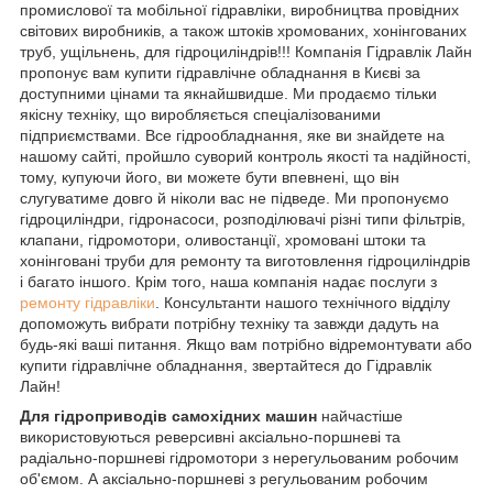
промислової та мобільної гідравліки, виробництва провідних
світових виробників, а також штоків хромованих, хонінгованих
труб, ущільнень, для гідроциліндрів!!! Компанія Гідравлік Лайн
пропонує вам купити гідравлічне обладнання в Києві за
доступними цінами та якнайшвидше. Ми продаємо тільки
якісну техніку, що виробляється спеціалізованими
підприємствами. Все гідрообладнання, яке ви знайдете на
нашому сайті, пройшло суворий контроль якості та надійності,
тому, купуючи його, ви можете бути впевнені, що він
слугуватиме довго й ніколи вас не підведе. Ми пропонуємо
гідроциліндри, гідронасоси, розподілювачі різні типи фільтрів,
клапани, гідромотори, оливостанції, хромовані штоки та
хонінговані труби для ремонту та виготовлення гідроциліндрів
і багато іншого. Крім того, наша компанія надає послуги з
ремонту гідравліки
. Консультанти нашого технічного відділу
допоможуть вибрати потрібну техніку та завжди дадуть на
будь-які ваші питання. Якщо вам потрібно відремонтувати або
купити гідравлічне обладнання, звертайтеся до Гідравлік
Лайн!
Для гідроприводів самохідних машин
найчастіше
використовуються реверсивні аксіально-поршневі та
радіально-поршневі гідромотори з нерегульованим робочим
об'ємом. А аксіально-поршневі з регульованим робочим