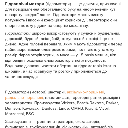
Гідравлічні мотори
(гідромотори) — це двигуни, призначені
для повідомлення обертального руху на необмежений кут
повороту вихідної ланки. Гідромотори мають високу
потужність і високий коефіцієнт корисної дії, перетворюючи
енергію потоку рідини на енергію механічну.
Гідромотори
широко використовують у сучасній будівельній,
дорожній, буровій, авіаційній, комунальній техніці. І це не
дивно. Адже головні переваги, яким мають гідромотори перед
найпоширенішими електромоторами, полягають у такому:
розмір гідромоторів утричі, а маса — у 15 разів менше, ніж
відповідні показники електромоторів тієї ж потужності.
Водночас діапазон частоти обертання гідромоторів істотно
ширший, а час їх запуску та розгону прирівнюється до
частинок секунди.
Гідромотори (мотори) шестерні,
аксіально-поршневі
,
радіально-поршневі
, пластинчасті, героторні різних розмірів і
характеристик. Производства Vickers, Bosch-Rexroth, Parker,
Denison, Kawasaki, Danfoss, Linde, OMFB, Kracht, Vivoil,
Marzocchi, B&C.
Застосування — різні типи тракторів, екскаваторів,
бульдозерів, трубоукладників, сільхозтехніки, автомобілів,