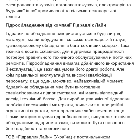
електронавантажувачів, автонавантажувачів, електрокарів та
будь-якої іншої промислової та сільськогосподарської
техніки...
Гідрообладнання від компанії Гідравлік Лайн
Гідравлічне обладнання використовується в будівництві,
металургі, машинобудуванні, сільськогосподарській галузі,
кузньопресовому обладнанні в багатьох інших сферах. Така
техніка є досить складною, для підтримки працездатності
потребує правильного технічного обслуговування й поточних
ремонтів. Гідрообладнання вимагає дбайливого використання
й експлуатації, це важлива умова його довгої роботи. Але,
крім правильної експлуатації та високої кваліфікації
персоналу, є ще один, можливо, найважливіший момент:
гідравлічне обладнання має бути виготовлене
спеціалізованими підприємствами, які мають відповідний
досвід і технічний базою. Для виробництва якісної гідравліки
необхідні високоякісні матеріали, точне лиття, прецизійні
агрегативні верстати, метеорологічне забезпечення тощо.
Тільки використовуючи гідрообладнання, випущене технічно
обладнаними підприємствами, ви можете бути впевнені в
його надійності та довговічності.
ТОВ «Гідравлик Лайн» (Україна) є постачальником