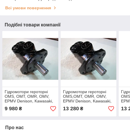
Всі умови повернення
Подібні товари компанії
Гідромотори героторні
Гідромотори героторні
Гідр
OMS, OMT, OMR, OMV,
OMS,OMT, OMR, OMV,
OMS
EPMV Denison, Kawasaki,
EPMV Denison, Kawasaki,
EPMV
Sauer Danfoss, Linde,
Sauer Danfoss, Linde,
Saue
9 980
13 280
13 
₴
₴
Vivoil, Marzocchi,
Vivoil, Marzocchi,
Vivoi
Про нас