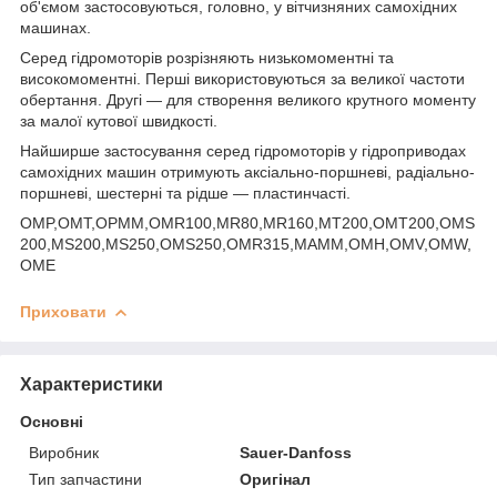
об'ємом застосовуються, головно, у вітчизняних самохідних
машинах.
Серед гідромоторів розрізняють низькомоментні та
високомоментні. Перші використовуються за великої частоти
обертання. Другі — для створення великого крутного моменту
за малої кутової швидкості.
Найширше застосування серед гідромоторів у гідроприводах
самохідних машин отримують аксіально-поршневі, радіально-
поршневі, шестерні та рідше — пластинчасті.
OMP,OMT,OPMM,OMR100,MR80,MR160,MT200,OMT200,OMS
200,MS200,MS250,OMS250,OMR315,MAMM,OMH,OMV,OMW,
OME
Приховати
Характеристики
Основні
Виробник
Sauer-Danfoss
Тип запчастини
Оригінал