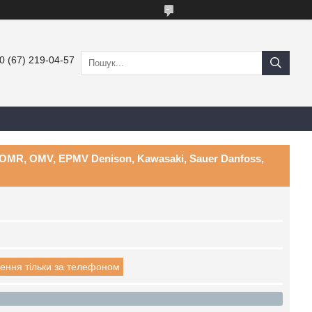
0 (67) 219-04-57
OMR, OMV, EPMV Denison, Kawasaki, Sauer Danfoss,
ення тільки за телефоном