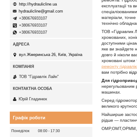
ремонтів. Гідроо
http://hydraulicline.ua
експлуатації та 
hydraulicline@gmail.com
спеціалізованими 
матеріали, точне
+380676933107
технічно обладнан
+380676933107
ТОВ «Гідравлик Л
+380676933107
хромованих, хонін
доступними цінам
яке ви знайдете н
вул.Жмеринська 26, Київ, Україна
довго й ніколи ва
хромовані штоки т
ремонту гідравлі
вам потрібно від
ТОВ "Гідравлік Лайн"
Для гідроприво
нерегульованим р
машинах.
Юрій Гладинюк
Серед гідромотор
великого крутного
Найширше застосу
Графік роботи
рідше — пластинч
OMP,OMT,OPMM,
Понеділок
08:00
17:30