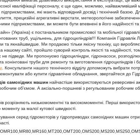
бладнання вимагає дбайливого використання й експлуатації, це важл
високої кваліфікації персоналу, є ще один, можливо, найважливіший
підприємствами, які мають відповідний досвід і технічний базою. Для
 лиття, прецизійні агрегативні верстати, метеорологічне забезпече
ими підприємствами, ви можете бути впевнені в його надійності та 
айн» (Україна) є постачальником промислової та мобільної гідравлік
гованих труб, ущільнень, для гідроциліндрів!!! Компанія Гідравлік 
и та якнайшвидше. Ми продаємо тільки якісну техніку, що виробляє
а нашому сайті, пройшло суворий контроль якості та надійності, то
с не підведе. Ми пропонуємо гідроциліндри, гідронасоси, розподілюва
а хонінговані труби для ремонту та виготовлення гідроциліндрів і б
ки
. Консультанти нашого технічного відділу допоможуть вибрати потр
ремонтувати або купити гідравлічне обладнання, звертайтеся до Гідр
дів самохідних машин
найчастіше використовуються реверсивні ак
обочим об'ємом. А аксіально-поршневі з регульованим робочим об'
ів розрізняють низькомоментні та високомоментні. Перші використо
 моменту за малої кутової швидкості.
вання серед гідромоторів у гідроприводах самохідних машин отрим
асті.
OMR100,MR80,MR160,MT200,OMT200,OMS200,MS200,MS250,O