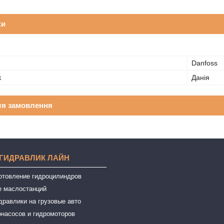
ки
Danfoss
к
Данія
ля замовлення
 ГИДРАВЛИК ЛАЙН
готовление гидроцилиндров
е маслостанций
дравлики на грузовые авто
онасосов и гидромоторов