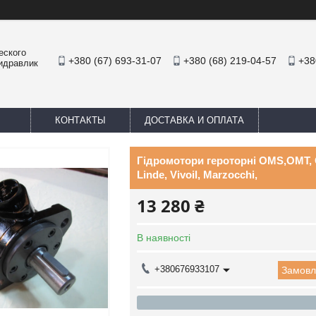
еского
+380 (67) 693-31-07
+380 (68) 219-04-57
+38
Гидравлик
КОНТАКТЫ
ДОСТАВКА И ОПЛАТА
Гідромотори героторні OMS,OMT, 
Linde, Vivoil, Marzocchi,
13 280 ₴
В наявності
+380676933107
Замовл