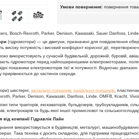
повернення това
rs, Bosch-Rexroth, Parker, Denison, Kawasaki, Sauer Danfoss, Linde
ори
(гідромотори) — це двигуни, призначені для повідомлення обер
ь високу потужність і високий коефіцієнт корисної дії, перетворююч
ко використовують у сучасній будівельній, дорожній, буровій, авіаці
ають гідромотори перед найпоширенішими електромоторами, полягают
ідні показники електромоторів тієї ж потужності. Водночас діапазон
ну прирівнюється до частинок секунди.
ори) шестерні,
аксіально-поршневі
,
радіально-поршневі
, пластинчас
xroth, Parker, Denison, Kawasaki, Danfoss, Linde, OMFB, Kracht, Vivoi
зні типи тракторів, екскаваторів, бульдозерів, трубоукладників, сіл
в, електрокарів та будь-якої іншої промислової та сільськогосподарс
 від компанії Гідравлік Лайн
днання використовується в будівництві, металургі, машинобудуванні,
ферах. Така техніка є досить складною, для підтримки працездатнос