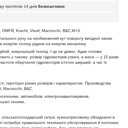
ру протягом 14 днів
безкоштовно
, OMFB, Kracht, Vivoil, Marzocchi, B&C,M+S
тального руху на необмежений кут повороту вихідної ланки.
и енергію потоку рідини на енергію механічну.
йній, комунальній техніці. І це не дивно. Адже головні
ь у такому: розмір гідромоторів утричі, а маса — у 15 разів
 частоти обертання гідромоторів істотно ширший, а час їх
ті, героторні різних розмірів і характеристик. Производства
l, Marzocchi, B&C.
ьхозтехніки, автомобілів, електронавантажувачів,
ької техніки...
 сільськогосподарській галузі, кузньопресовому обладнанні в
ті потребує правильного технічного обслуговування й поточних