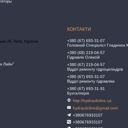
ляторы
ы
+380 (67) 693-31-07
ка 26, Київ, Україна
Головний Спеціаліст Гладинюк 
+380 (68) 219-04-57
Гідравлік Олексій
ік Лайн"
+380 (67) 219-04-57
Відділ ремонту гідроциліндрів
+380 (67) 693-31-07
Відділ ремонту гідравліки
+380 (67) 693-31-91
Бухгалтерія
http://hydraulicline.ua
hydraulicline@gmail.com
+380676933107
+380676933107