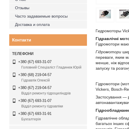
Отзывы
Часто задаваемые вопросы
Доставка и оплата
Гидромоторы Vicke
Гідравлічні мот
Контакти
Гідромотори мают
Гідромотори
широ
переваги, яким м
+380 (67) 693-31-07
менше, ніж відпов
Головний Спеціаліст Гладинюк Юрій
запуску та розго
+380 (68) 219-04-57
Гідравлік Олексій
Гідромотори (мот
+380 (67) 219-04-57
Vickers, Bosch-Re
Відділ ремонту гідроциліндрів
Застосування — рі
+380 (67) 693-31-07
автонавантажувачі
Відділ ремонту гідравліки
Гідрообладнання
+380 (67) 693-31-91
Гідравлічне обла
Бухгалтерія
багатьох інших с