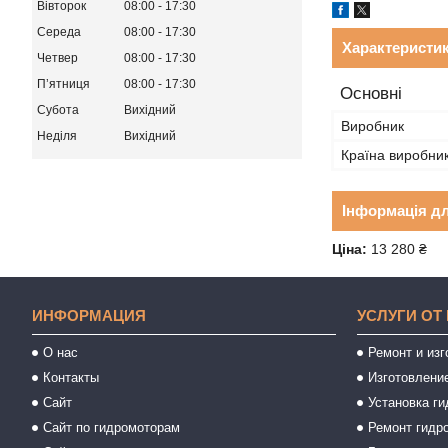
Вівторок
08:00
17:30
Середа
08:00
17:30
Характеристи
Четвер
08:00
17:30
Пʼятниця
08:00
17:30
Основні
Субота
Вихідний
Виробник
Неділя
Вихідний
Країна виробни
Інформація д
Ціна:
13 280 ₴
ИНФОРМАЦИЯ
УСЛУГИ ОТ
О нас
Ремонт и из
Контакты
Изготовлени
Сайт
Установка ги
Сайт по гидромоторам
Ремонт гидр