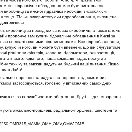
ива умова його довгої роботи. Але, крім правильної
 момент: гідравлічне обладнання має бути виготовлене
 виробництва якісної гідравліки необхідні високоякісні
ння тощо. Тільки використовуючи гідрообладнання, випущене
довговічності.
и, виробництва провідних світових виробників, а також штоків
Лайн пропонує вам купити гідравлічне обладнання в Києві за
ться спеціалізованими підприємствами. Все гідрообладнання,
му, купуючи його, ви можете бути впевнені, що він слугуватиме
чі різні типи фільтрів, клапани, гідромотори, оливостанції,
агато іншого. Крім того, наша компанія надає послуги з
ібну техніку та завжди дадуть на будь-які ваші питання. Якщо
авлік Лайн!
сіально-поршневі та радіально-поршневі гідромотори з
ємом застосовуються, головно, у вітчизняних самохідних
вуються за великої частоти обертання. Другі — для створення
ують аксіально-поршневі, радіально-поршневі, шестерні та
MS250,OMR315,MAMM,OMH,OMV,OMW,OME