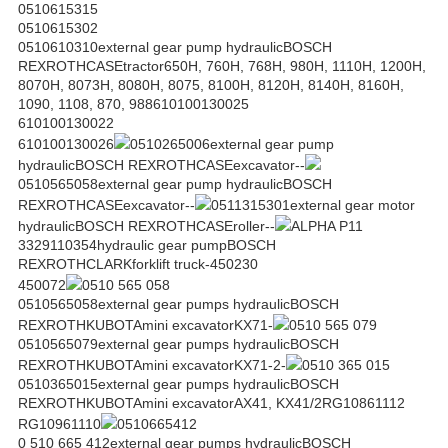
0510615315
0510615302
0510610310external gear pump hydraulicBOSCH
REXROTHCASEtractor650H, 760H, 768H, 980H, 1110H, 1200H,
8070H, 8073H, 8080H, 8075, 8100H, 8120H, 8140H, 8160H,
1090, 1108, 870, 988610100130025
610100130022
610100130026
0510265006external gear pump
hydraulicBOSCH REXROTHCASEexcavator--
0510565058external gear pump hydraulicBOSCH
REXROTHCASEexcavator--
0511315301external gear motor
hydraulicBOSCH REXROTHCASEroller--
ALPHA P11
3329110354hydraulic gear pumpBOSCH
REXROTHCLARKforklift truck-450230
450072
0510 565 058
0510565058external gear pumps hydraulicBOSCH
REXROTHKUBOTAmini excavatorKX71-
0510 565 079
0510565079external gear pumps hydraulicBOSCH
REXROTHKUBOTAmini excavatorKX71-2-
0510 365 015
0510365015external gear pumps hydraulicBOSCH
REXROTHKUBOTAmini excavatorAX41, KX41/2RG10861112
RG10961110
0510665412
0 510 665 412external gear pumps hydraulicBOSCH