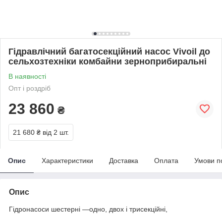
Гідравлічний багатосекційний насос Vivoil до
сельхозтехніки комбайни зерноприбиральні
В наявності
Опт і роздріб
23 860
₴
21 680 ₴
від 2 шт.
Опис
Характеристики
Доставка
Оплата
Умови п
Опис
Гідронасоси шестерні —одно, двох і трисекційні,