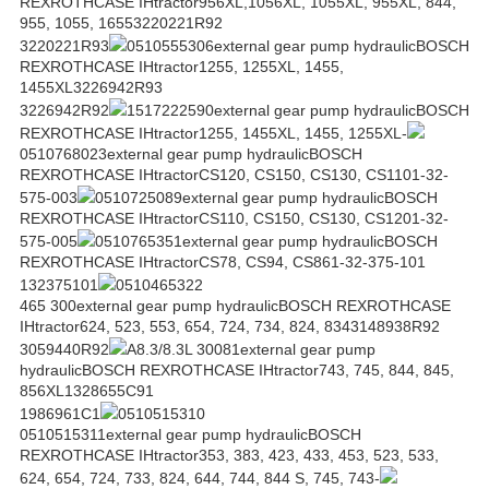
REXROTHCASE IHtractor956XL,1056XL, 1055XL, 955XL, 844,
955, 1055, 16553220221R92
3220221R93
0510555306external gear pump hydraulicBOSCH
REXROTHCASE IHtractor1255, 1255XL, 1455,
1455XL3226942R93
3226942R92
1517222590external gear pump hydraulicBOSCH
REXROTHCASE IHtractor1255, 1455XL, 1455, 1255XL-
0510768023external gear pump hydraulicBOSCH
REXROTHCASE IHtractorCS120, CS150, CS130, CS1101-32-
575-003
0510725089external gear pump hydraulicBOSCH
REXROTHCASE IHtractorCS110, CS150, CS130, CS1201-32-
575-005
0510765351external gear pump hydraulicBOSCH
REXROTHCASE IHtractorCS78, CS94, CS861-32-375-101
132375101
0510465322
465 300external gear pump hydraulicBOSCH REXROTHCASE
IHtractor624, 523, 553, 654, 724, 734, 824, 8343148938R92
3059440R92
A8.3/8.3L 30081external gear pump
hydraulicBOSCH REXROTHCASE IHtractor743, 745, 844, 845,
856XL1328655C91
1986961C1
0510515310
0510515311external gear pump hydraulicBOSCH
REXROTHCASE IHtractor353, 383, 423, 433, 453, 523, 533,
624, 654, 724, 733, 824, 644, 744, 844 S, 745, 743-