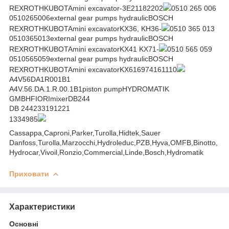
REXROTHKUBOTAmini excavator-3E21182202
0510 265 006
0510265006external gear pumps hydraulicBOSCH
REXROTHKUBOTAmini excavatorKX36, KH36-
0510 365 013
0510365013external gear pumps hydraulicBOSCH
REXROTHKUBOTAmini excavatorKX41 KX71-
0510 565 059
0510565059external gear pumps hydraulicBOSCH
REXROTHKUBOTAmini excavatorKX616974161110
A4V56DA1R001B1
A4V.56.DA.1.R.00.1B1piston pumpHYDROMATIK
GMBHFIORImixerDB244
DB 244233191221
1334985
Cassappa,Caproni,Parker,Turolla,Hidtek,Sauer
Danfoss,Turolla,Marzocchi,Hydroleduc,PZB,Hyva,OMFB,Binotto,
Hydrocar,Vivoil,Ronzio,Commercial,Linde,Bosch,Hydromatik
Приховати
Характеристики
Основні