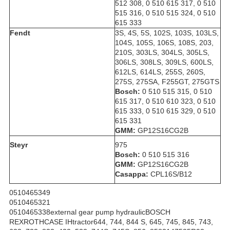
512 308
,
0 510 615 317
,
0 510
515 316
,
0 510 515 324
,
0 510
615 333
Fendt
3S, 4S, 5S, 102S, 103S, 103LS,
104S, 105S, 106S, 108S, 203,
210S, 303LS, 304LS, 305LS,
306LS, 308LS, 309LS, 600LS,
612LS, 614LS, 255S, 260S,
275S, 275SA, F255GT, 275GTS
Bosch:
0 510 515 315, 0 510
615 317,
0 510 610 323,
0 510
615 333, 0 510 615 329, 0 510
615 331
GMM:
GP12S16CG2B
Steyr
975
Bosch:
0 510 515 316
GMM:
GP12S16CG2B
Casappa:
CPL16S/B12
0510465349
0510465321
0510465338external gear pump hydraulicBOSCH
REXROTHCASE IHtractor644, 744, 844 S, 645, 745, 845, 743,