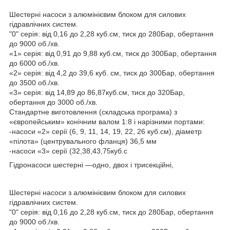
Шестерні насоси з алюмінієвим блоком для силових
гідравлічних систем.
"0" серія: від 0,16 до 2,28 куб.см, тиск до 280Бар, обертання
до 9000 об./хв.
«1» серія: від 0,91 до 9,88 куб.см, тиск до 300Бар, обертання
до 6000 об./хв.
«2» серія: від 4,2 до 39,6 куб. см, тиск до 300Бар, обертання
до 3500 об./хв.
«3» серія: від 14,89 до 86,87куб.см, тиск до 320Бар,
обертання до 3000 об./хв.
Стандартне виготовлення (складська програма) з
«європейським» конічним валом 1:8 і нарізними портами:
-насоси «2» серії (6, 9, 11, 14, 19, 22, 26 куб.см), діаметр
«пілота» (центрувального фланця) 36,5 мм
-насоси «3» серії (32,38,43,75куб.с
Гідронасоси шестерні —одно, двох і трисекційні,
Шестерні насоси з алюмінієвим блоком для силових
гідравлічних систем.
"0" серія: від 0,16 до 2,28 куб.см, тиск до 280Бар, обертання
до 9000 об./хв.