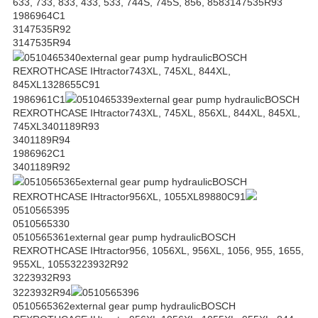
633, 733, 833, 433, 533, 744S, 745S, 856, 8583147535R93
1986964C1
3147535R92
3147535R94
0510465340external gear pump hydraulicBOSCH
REXROTHCASE IHtractor743XL, 745XL, 844XL,
845XL1328655C91
1986961C1
0510465339external gear pump hydraulicBOSCH
REXROTHCASE IHtractor743XL, 745XL, 856XL, 844XL, 845XL,
745XL3401189R93
3401189R94
1986962C1
3401189R92
0510565365external gear pump hydraulicBOSCH
REXROTHCASE IHtractor956XL, 1055XL89880C91
0510565395
0510565330
0510565361external gear pump hydraulicBOSCH
REXROTHCASE IHtractor956, 1056XL, 956XL, 1056, 955, 1655,
955XL, 10553223932R92
3223932R93
3223932R94
0510565396
0510565362external gear pump hydraulicBOSCH