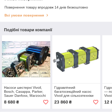
Повернення товару впродовж 14 днів безкоштовно
Всі умови повернення
Подібні товари компанії
Насоси шестерні Vivoil,
Гідравлічний
Гідр
Bosch, Casappa, Parker,
багатосекційний насос
— по
Sauer Danfoss, Marzocchi
Vivoil для сільхозтехніки
Vivo
Park
8 680
23 860
12 
₴
₴
трак