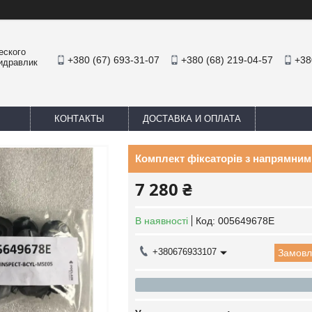
еского
+380 (67) 693-31-07
+380 (68) 219-04-57
+38
Гидравлик
КОНТАКТЫ
ДОСТАВКА И ОПЛАТА
Комплект фіксаторів з напрямним
7 280 ₴
В наявності
Код:
005649678E
+380676933107
Замовл