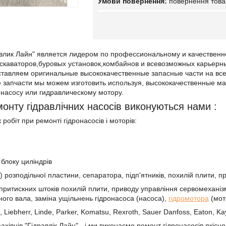
повернення това
влик Лайн" является лидером по професcиональному и качественно
кскаваторов,буровых установок,комбайнов и всевозможных карьер
тавляем оригинальные высококачественные запасные части на все 
е запчасти мы можем изготовить используя, высококачественные м
насосу или гидравлическому мотору.
монту гідравлічних насосів виконуються нами :
робіт при ремонті гідронасосів і моторів:
 блоку циліндрів
) розподільчої пластини, сепаратора, підп'ятників, похилій плити,
 притискних штоків похилій плити, приводу управління сервомеханізм
ного вала, заміна ущільнень гідронасоса (насоса),
гідромотора
(мот
s, Liebherr, Linde, Parker, Komatsu, Rexroth, Sauer Danfoss, Eaton, K
хівців "Гідравлік Лайн" - і ми виконаємо ремонт гідронасосів якісно 