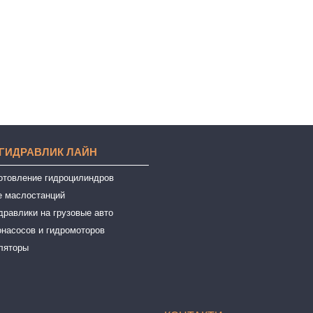
 ГИДРАВЛИК ЛАЙН
готовление гидроцилиндров
е маслостанций
дравлики на грузовые авто
онасосов и гидромоторов
ляторы
ы