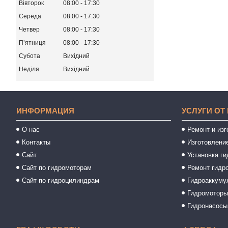
Вівторок
08:00
17:30
Середа
08:00
17:30
Четвер
08:00
17:30
Пʼятниця
08:00
17:30
Субота
Вихідний
Неділя
Вихідний
ИНФОРМАЦИЯ
УСЛУГИ ОТ
О нас
Ремонт и из
Контакты
Изготовлени
Сайт
Установка ги
Сайт по гидромоторам
Ремонт гидр
Сайт по гидроцилиндрам
Гидроаккуму
Гидромотор
Гидронасосы