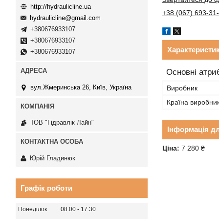
http://hydraulicline.ua
+38 (067) 693-31
hydraulicline@gmail.com
+380676933107
+380676933107
Характеристи
+380676933107
Основні атри
вул.Жмеринська 26, Київ, Україна
Виробник
Країна виробни
ТОВ "Гідравлік Лайн"
Інформація д
Ціна:
7 280 ₴
Юрій Гладинюк
Графік роботи
Понеділок
08:00
17:30