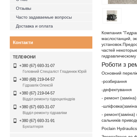
Отзывы
Часто задаваемые вопросы
Доставка и оплата
Компания "Гидра
маслостанций, э
Контакти
установок.Предос
частей некоторы
гидравлическому 
Роботи з ре
+380 (67) 693-31-07
Головний Спеціаліст Гладинюк Юрій
Основний перелік 
+380 (68) 219-04-57
-розбирання
Гідравлік Олексій
-дефектування
+380 (67) 219-04-57
- ремонт (заміна)
Відділ ремонту гідроциліндрів
-шліфовка(заміна
+380 (67) 693-31-07
Відділ ремонту гідравліки
- ремонт(заміна)
сальників привод
+380 (67) 693-31-91
Бухгалтерія
Poclain Hydraulic
Звертайтеся до фа