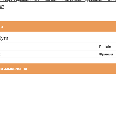
-07
ки
бути
Poclain
к
Франція
ля замовлення