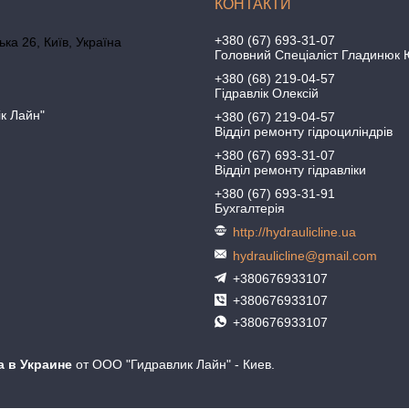
+380 (67) 693-31-07
ка 26, Київ, Україна
Головний Спеціаліст Гладинюк 
+380 (68) 219-04-57
Гідравлік Олексій
ік Лайн"
+380 (67) 219-04-57
Відділ ремонту гідроциліндрів
+380 (67) 693-31-07
Відділ ремонту гідравліки
+380 (67) 693-31-91
Бухгалтерія
http://hydraulicline.ua
hydraulicline@gmail.com
+380676933107
+380676933107
+380676933107
а в Украине
от ООО "Гидравлик Лайн" - Киев.