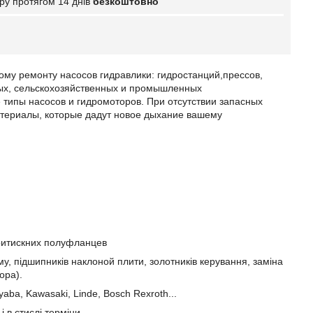
ру протягом 14 днів
безкоштовно
му ремонту насосов гидравлики: гидростанций,прессов,
ных, сельскохозяйственных и промышленных
типы насосов и гидромоторов. При отсутствии запасных
атериалы, которые дадут новое дыхание вашему
 притискних полуфланцев
у, підшипників наклоной плити, золотників керування, заміна
ора).
ayaba, Kawasaki, Linde, Bosch Rexroth...
і в стислі терміни.