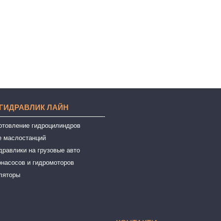
 ГИДРАВЛИК ЛАЙН
готовление гидроцилиндров
е маслостанций
дравлики на грузовые авто
онасосов и гидромоторов
ляторы
ы