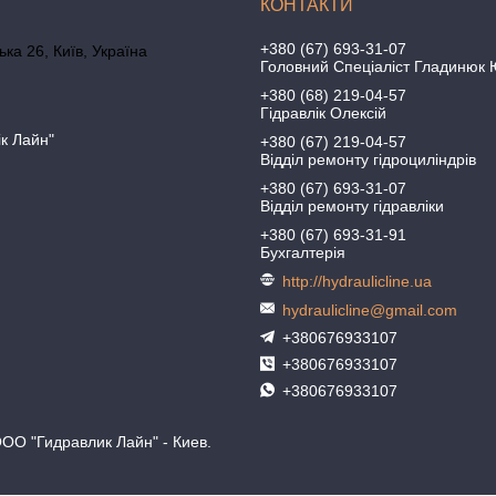
+380 (67) 693-31-07
ка 26, Київ, Україна
Головний Спеціаліст Гладинюк 
+380 (68) 219-04-57
Гідравлік Олексій
ік Лайн"
+380 (67) 219-04-57
Відділ ремонту гідроциліндрів
+380 (67) 693-31-07
Відділ ремонту гідравліки
+380 (67) 693-31-91
Бухгалтерія
http://hydraulicline.ua
hydraulicline@gmail.com
+380676933107
+380676933107
+380676933107
ООО "Гидравлик Лайн" - Киев.