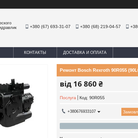
еского
+380 (67) 693-31-07
+380 (68) 219-04-57
+38
Гидравлик
КОНТАКТЫ
ДОСТАВКА И ОПЛАТА
Ремонт Bosch Rexroth 90R055 (90L
від
16 860 ₴
Послуга
Код:
90R055
+380676933107
Замовл