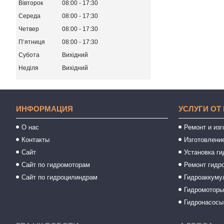
Вівторок
08:00
17:30
Середа
08:00
17:30
Четвер
08:00
17:30
Пʼятниця
08:00
17:30
Субота
Вихідний
Неділя
Вихідний
ИНФОРМАЦИЯ
УСЛУГИ ОТ
О нас
Ремонт и из
Контакты
Изготовлени
Сайт
Установка ги
Сайт по гидромоторам
Ремонт гидр
Сайт по гидроцилиндрам
Гидроаккуму
Гидромотор
Гидронасосы