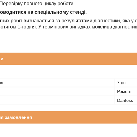
Перевірку повного циклу роботи.
оводитися на спеціальному стенді.
тних робіт визначається за результатами діагностики, яка 
ротягом 1-го дня. У термінових випадках можлива діагностик
ки
ня
7 дн
Ремонт
Danfoss
ля замовлення
₴