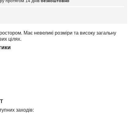
ру протягом 14 днів
безкоштовно
остором. Має невеликі розміри та високу загальну
их цілях.
тики
ІТ
упних заходів: