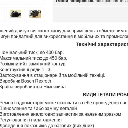
повернення това
невий двигун високого тиску для приміщень з обмеженим пр
вигун придатний для використання в мобільних та промислов
Технічні характерис
Номінальний тиск: до 400 бар.
Максимальний тиск: до 450 бар.
Розімкнутий і замкнутий контур
Конструктивні ряди 1 і 3.
Застосування в стаціонарній та мобільній техніці.
Виробник Bosch Rexroth
Країна виробництва Німеччина
ВИДИ І ЕТАПИ РОБ
Ремонт гідромоторів може включати в себе проведення наст
Відновлення та / або заміну деталей
Виготовлення аналогових запчастин за наявним зразком
Регулювання і налагодження
Доведення показників до базових (вихідних)