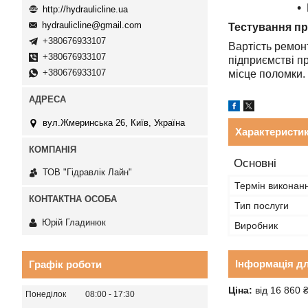
http://hydraulicline.ua
hydraulicline@gmail.com
Тестування пр
+380676933107
Вартість ремон
+380676933107
підприємстві п
+380676933107
місце поломки.
вул.Жмеринська 26, Київ, Україна
Характеристи
Основні
ТОВ "Гідравлік Лайн"
Термін виконан
Тип послуги
Юрій Гладинюк
Виробник
Інформація д
Графік роботи
Ціна:
від 16 860 
Понеділок
08:00
17:30