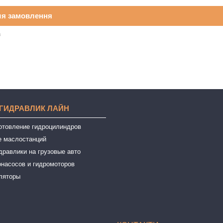
ля замовлення
₴
 ГИДРАВЛИК ЛАЙН
готовление гидроцилиндров
е маслостанций
дравлики на грузовые авто
онасосов и гидромоторов
ляторы
ы