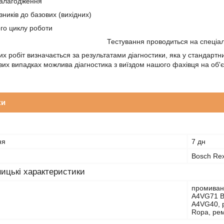
налагодження
ників до базових (вихідних)
ого циклу роботи
Тестування проводиться на спеціа
их робіт визначається за результатами діагностики, яка у стандарт
ових випадках можлива діагностика з виїздом нашого фахівця на об'
ки
ня
7 дн
Bosch Rex
ицькі характеристики
промиванн
A4VG71 B
A4VG40, 
Ropa, рем