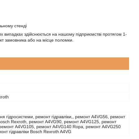
льному стенді
них випадках здійснюється на нашому підприємстві протягом 1-
єкт замовника або на місце поломки.
roth
я гідросистеми, ремонт гідравліки,, ремонт A4VG56, ремонт
osch Rexroth, ремонт A4VG90, ремонт A4VG125, ремонт
ремонт A4VG105, ремонт A4VG140 Ropa, ремонт A4VG250
онт гідравліки Bosch Rexroth A4VG