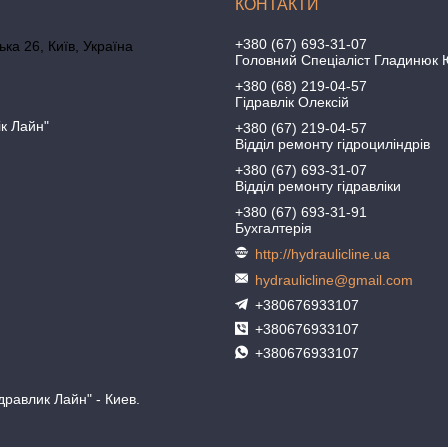
+380 (67) 693-31-07
ка 26, Київ, Україна
Головний Спеціаліст Гладинюк 
+380 (68) 219-04-57
Гідравлік Олексій
ік Лайн"
+380 (67) 219-04-57
Відділ ремонту гідроциліндрів
+380 (67) 693-31-07
Відділ ремонту гідравліки
+380 (67) 693-31-91
Бухгалтерія
http://hydraulicline.ua
hydraulicline@gmail.com
+380676933107
+380676933107
+380676933107
равлик Лайн" - Киев.