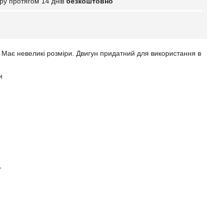
ру протягом 14 днів
безкоштовно
Має невеликі розміри. Двигун придатний для використання в
и
Т