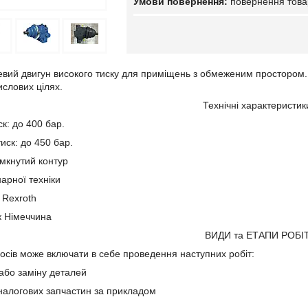
повернення това
вий двигун високого тиску для приміщень з обмеженим простором. 
ислових цілях.
Технічні характеристик
к: до 400 бар.
иск: до 450 бар.
амкнутий контур
нарної техніки
 Rexroth
к Німеччина
ВИДИ та ЕТАПИ РОБІ
сосів може включати в себе проведення наступних робіт:
/або заміну деталей
налогових запчастин за прикладом