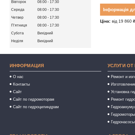
Вівторок
08:00
17:30
Інформація д
Середа
08:00
17:30
Четвер
08:00
17:30
Ціна:
від 19 860 
Пʼятниця
08:00
17:30
Субота
Вихідний
Неділя
Вихідний
ИНФОРМАЦИЯ
УСЛУГИ ОТ
О нас
Ремонт и из
Контакты
Изготовлени
Сайт
Установка ги
Сайт по гидромоторам
Ремонт гидр
Сайт по гидроцилиндрам
Гидроаккуму
Гидромотор
Гидронасосы