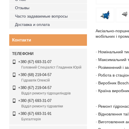
Отзывы
Часто задаваемые вопросы
Доставка и оплата
Аксіально-поршне
мобільних і пром
Контакти
· Номінальний тис
· Максимальний т
+380 (67) 693-31-07
· Розімкнений і з
Головний Спеціаліст Гладинюк Юрій
+380 (68) 219-04-57
· Робота в стаціо
Гідравлік Олексій
· Виробник Bosch
+380 (67) 219-04-57
· Країна виробни
Відділ ремонту гідроциліндрів
+380 (67) 693-31-07
· Ремонт гідрона
Відділ ремонту гідравліки
+380 (67) 693-31-91
· Відновлення та
Бухгалтерія
· Виготовлення а