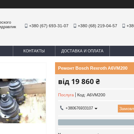
еского
+380 (67) 693-31-07
+380 (68) 219-04-57
+38
Гидравлик
КОНТАКТЫ
ДОСТАВКА И ОПЛАТА
Ремонт Bosch Rexroth A6VM200
від
19 860 ₴
Послуга
Код:
A6VM200
+380676933107
Замовл