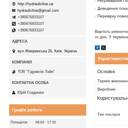
· Регулювання і 
http://hydraulicline.ua
· Доведення показ
hydraulicline@gmail.com
· Перевірку повн
+380676933107
+380676933107
+380676933107
Вартість ремонтн
го дня. У термін
вул.Жмеринська 26, Київ, Україна
Характеристи
Основні
ТОВ "Гідравлік Лайн"
Термін виконан
Виробник
Юрій Гладинюк
Користувальн
Графік роботи
Тип послуги
Понеділок
08:00
17:30