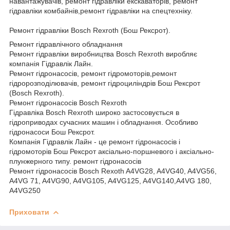
навантажувачів, ремонт гідравліки екскаваторів, ремонт
гідравліки комбайнів,ремонт гідравліки на спецтехніку.
Ремонт гідравліки Bosch Rexroth (Бош Рексрот).
Ремонт гідравлічного обладнання
Ремонт гідравліки виробництва Bosch Rexroth виробляє
компанія Гідравлік Лайн.
Ремонт гідронасосів, ремонт гідромоторів,ремонт
гідророзподілювачів, ремонт гідроциліндрів Бош Рексрот
(Bosch Rexroth).
Ремонт гідронасосів Bosch Rexroth
Гідравліка Bosch Rexroth широко застосовується в
гідроприводах сучасних машин і обладнання. Особливо
гідронасоси Бош Рексрот.
Компанія Гідравлік Лайн - це ремонт гідронасосів і
гідромоторів Бош Рексрот аксіально-поршневого і аксіально-
плунжерного типу. ремонт гідронасосів
Ремонт гідронасосів Bosch Rexoth A4VG28, A4VG40, A4VG56,
A4VG 71, A4VG90, A4VG105, A4VG125, A4VG140,A4VG 180,
A4VG250
Приховати