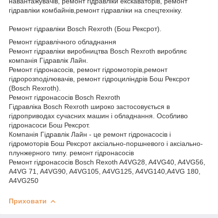
навантажувачів, ремонт гідравліки екскаваторів, ремонт
гідравліки комбайнів,ремонт гідравліки на спецтехніку.
Ремонт гідравліки Bosch Rexroth (Бош Рексрот).
Ремонт гідравлічного обладнання
Ремонт гідравліки виробництва Bosch Rexroth виробляє
компанія Гідравлік Лайн.
Ремонт гідронасосів, ремонт гідромоторів,ремонт
гідророзподілювачів, ремонт гідроциліндрів Бош Рексрот
(Bosch Rexroth).
Ремонт гідронасосів Bosch Rexroth
Гідравліка Bosch Rexroth широко застосовується в
гідроприводах сучасних машин і обладнання. Особливо
гідронасоси Бош Рексрот.
Компанія Гідравлік Лайн - це ремонт гідронасосів і
гідромоторів Бош Рексрот аксіально-поршневого і аксіально-
плунжерного типу. ремонт гідронасосів
Ремонт гідронасосів Bosch Rexoth A4VG28, A4VG40, A4VG56,
A4VG 71, A4VG90, A4VG105, A4VG125, A4VG140,A4VG 180,
A4VG250
Приховати