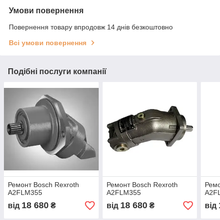
Умови повернення
Повернення товару впродовж 14 днів безкоштовно
Всі умови повернення
Подібні послуги компанії
Ремонт Bosch Rexroth
Ремонт Bosch Rexroth
Ремо
A2FLM355
A2FLM355
A2F
18 680
18 680
від
₴
від
₴
від