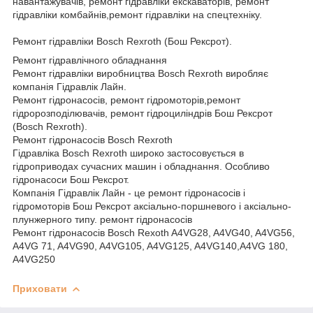
навантажувачів, ремонт гідравліки екскаваторів, ремонт
гідравліки комбайнів,ремонт гідравліки на спецтехніку.
Ремонт гідравліки Bosch Rexroth (Бош Рексрот).
Ремонт гідравлічного обладнання
Ремонт гідравліки виробництва Bosch Rexroth виробляє
компанія Гідравлік Лайн.
Ремонт гідронасосів, ремонт гідромоторів,ремонт
гідророзподілювачів, ремонт гідроциліндрів Бош Рексрот
(Bosch Rexroth).
Ремонт гідронасосів Bosch Rexroth
Гідравліка Bosch Rexroth широко застосовується в
гідроприводах сучасних машин і обладнання. Особливо
гідронасоси Бош Рексрот.
Компанія Гідравлік Лайн - це ремонт гідронасосів і
гідромоторів Бош Рексрот аксіально-поршневого і аксіально-
плунжерного типу. ремонт гідронасосів
Ремонт гідронасосів Bosch Rexoth A4VG28, A4VG40, A4VG56,
A4VG 71, A4VG90, A4VG105, A4VG125, A4VG140,A4VG 180,
A4VG250
Приховати