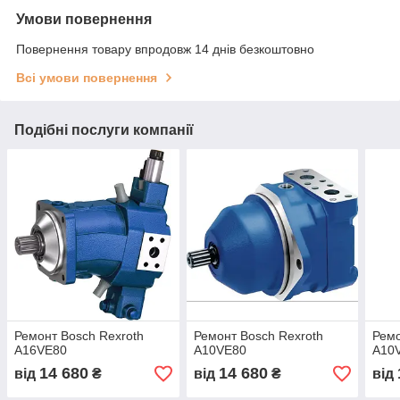
Умови повернення
Повернення товару впродовж 14 днів безкоштовно
Всі умови повернення
Подібні послуги компанії
Ремонт Bosch Rexroth
Ремонт Bosch Rexroth
Ремо
A16VE80
A10VE80
A10
14 680
14 680
від
₴
від
₴
від