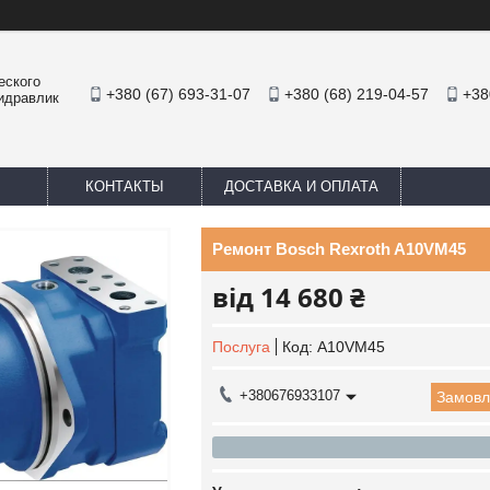
еского
+380 (67) 693-31-07
+380 (68) 219-04-57
+38
Гидравлик
КОНТАКТЫ
ДОСТАВКА И ОПЛАТА
Ремонт Bosch Rexroth A10VM45
від
14 680 ₴
Послуга
Код:
A10VM45
+380676933107
Замовл