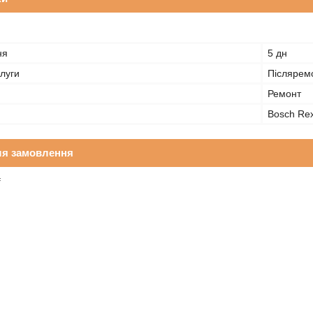
ня
5 дн
луги
Післяремо
Ремонт
Bosch Rex
ля замовлення
₴