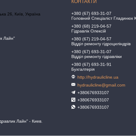
+380 (67) 693-31-07
ка 26, Київ, Україна
Головний Спеціаліст Гладинюк 
+380 (68) 219-04-57
Гідравлік Олексій
ік Лайн"
+380 (67) 219-04-57
Відділ ремонту гідроциліндрів
+380 (67) 693-31-07
Відділ ремонту гідравліки
+380 (67) 693-31-91
Бухгалтерія
http://hydraulicline.ua
hydraulicline@gmail.com
+380676933107
+380676933107
+380676933107
равлик Лайн" - Киев.