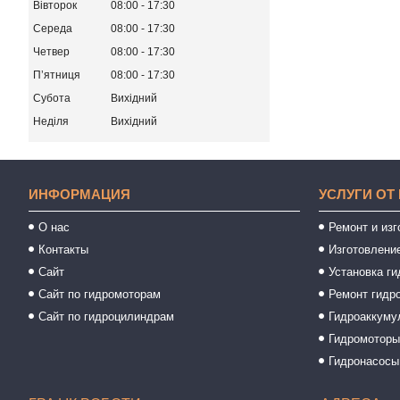
Вівторок
08:00
17:30
Середа
08:00
17:30
Четвер
08:00
17:30
Пʼятниця
08:00
17:30
Субота
Вихідний
Неділя
Вихідний
ИНФОРМАЦИЯ
УСЛУГИ ОТ
О нас
Ремонт и из
Контакты
Изготовлени
Сайт
Установка ги
Сайт по гидромоторам
Ремонт гидр
Сайт по гидроцилиндрам
Гидроаккуму
Гидромотор
Гидронасосы