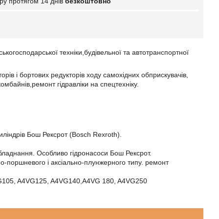
ру протягом 14 днів
безкоштовно
ьськогосподарської техніки,будівельної та автотранспортної
орів і бортових редукторів ходу самохідних обприскувачів,
комбайнів,ремонт гідравліки на спецтехніку.
иліндрів Бош Рексрот (Bosch Rexroth).
обладнання. Особливо гідронасоси Бош Рексрот.
ьно-поршневого і аксіально-плунжерного типу. ремонт
VG105, A4VG125, A4VG140,A4VG 180, A4VG250