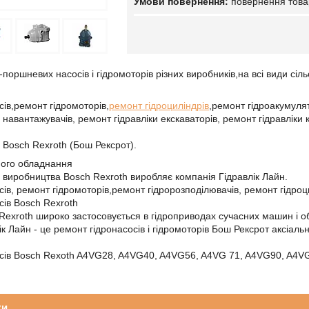
повернення това
поршневих насосів і гідромоторів різних виробників,на всі види сіл
сів,ремонт гідромоторів,
ремонт гідроциліндрів
,ремонт гідроакумулят
навантажувачів, ремонт гідравліки екскаваторів, ремонт гідравліки 
и Bosch Rexroth (Бош Рексрот).
ного обладнання
и виробництва Bosch Rexroth виробляє компанія Гідравлік Лайн.
сів, ремонт гідромоторів,ремонт гідророзподілювачів, ремонт гідроц
сів Bosch Rexroth
 Rexroth широко застосовується в гідроприводах сучасних машин і 
ік Лайн - це ремонт гідронасосів і гідромоторів Бош Рексрот аксіал
осів Bosch Rexoth A4VG28, A4VG40, A4VG56, A4VG 71, A4VG90, A4
ки