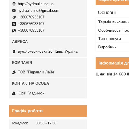
http://hydraulicline.ua
hydraulicline@gmail.com
Основні
+380676933107
Термін виконан
+380676933107
Особливості пос
+380676933107
Тип послуги
Виробник
вул.Жмеринська 26, Київ, Україна
Інформація д
ТОВ "Гідравлік Лайн"
Ціна:
від 14 680 
Юрій Гладинюк
Графік роботи
Понеділок
08:00
17:30