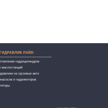
 ГИДРАВЛИК ЛАЙН
готовление гидроцилиндров
е маслостанций
дравлики на грузовые авто
онасосов и гидромоторов
ляторы
ы