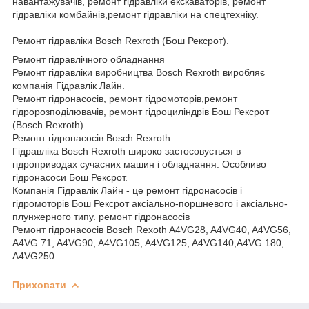
навантажувачів, ремонт гідравліки екскаваторів, ремонт
гідравліки комбайнів,ремонт гідравліки на спецтехніку.
Ремонт гідравліки Bosch Rexroth (Бош Рексрот).
Ремонт гідравлічного обладнання
Ремонт гідравліки виробництва Bosch Rexroth виробляє
компанія Гідравлік Лайн.
Ремонт гідронасосів, ремонт гідромоторів,ремонт
гідророзподілювачів, ремонт гідроциліндрів Бош Рексрот
(Bosch Rexroth).
Ремонт гідронасосів Bosch Rexroth
Гідравліка Bosch Rexroth широко застосовується в
гідроприводах сучасних машин і обладнання. Особливо
гідронасоси Бош Рексрот.
Компанія Гідравлік Лайн - це ремонт гідронасосів і
гідромоторів Бош Рексрот аксіально-поршневого і аксіально-
плунжерного типу. ремонт гідронасосів
Ремонт гідронасосів Bosch Rexoth A4VG28, A4VG40, A4VG56,
A4VG 71, A4VG90, A4VG105, A4VG125, A4VG140,A4VG 180,
A4VG250
Приховати