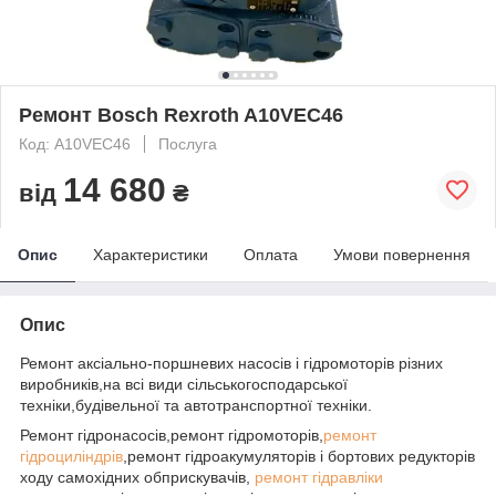
Ремонт Bosch Rexroth A10VEC46
Код: A10VEC46
Послуга
14 680
від
₴
Опис
Характеристики
Оплата
Умови повернення
Опис
Ремонт аксіально-поршневих насосів і гідромоторів різних
виробників,на всі види сільськогосподарської
техніки,будівельної та автотранспортної техніки.
Ремонт гідронасосів,ремонт гідромоторів,
ремонт
гідроциліндрів
,ремонт гідроакумуляторів і бортових редукторів
ходу самохідних обприскувачів,
ремонт гідравліки