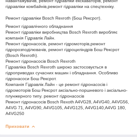
навантажувачів, ремонт гідравліки екскаваторів, ремонт
гідравліки комбайнів,ремонт гідравліки на спецтехніку.
Ремонт гідравліки Bosch Rexroth (Бош Рексрот).
Ремонт гідравлічного обладнання
Ремонт гідравліки виробництва Bosch Rexroth виробляє
компанія Гідравлік Лайн.
Ремонт гідронасосів, ремонт гідромоторів,ремонт
гідророзподілювачів, ремонт гідроциліндрів Бош Рексрот
(Bosch Rexroth).
Ремонт гідронасосів Bosch Rexroth
Гідравліка Bosch Rexroth широко застосовується в
гідроприводах сучасних машин і обладнання. Особливо
гідронасоси Бош Рексрот.
Компанія Гідравлік Лайн - це ремонт гідронасосів і
гідромоторів Бош Рексрот аксіально-поршневого і аксіально-
плунжерного типу. ремонт гідронасосів
Ремонт гідронасосів Bosch Rexoth A4VG28, A4VG40, A4VG56,
A4VG 71, A4VG90, A4VG105, A4VG125, A4VG140,A4VG 180,
A4VG250
Приховати