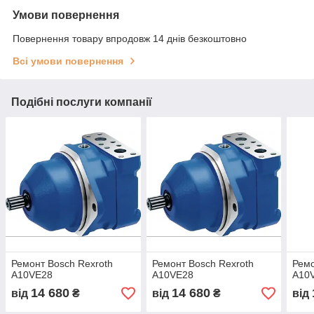
Умови повернення
Повернення товару впродовж 14 днів безкоштовно
Всі умови повернення
Подібні послуги компанії
Ремонт Bosch Rexroth
Ремонт Bosch Rexroth
Ремо
A10VE28
A10VE28
A10
14 680
14 680
від
₴
від
₴
від