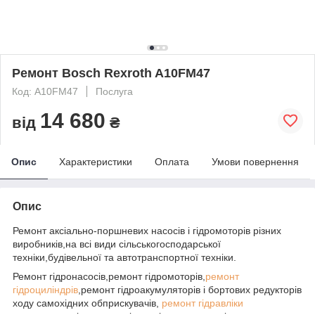
Ремонт Bosch Rexroth A10FМ47
Код: A10FМ47
Послуга
14 680
від
₴
Опис
Характеристики
Оплата
Умови повернення
Опис
Ремонт аксіально-поршневих насосів і гідромоторів різних
виробників,на всі види сільськогосподарської
техніки,будівельної та автотранспортної техніки.
Ремонт гідронасосів,ремонт гідромоторів,
ремонт
гідроциліндрів
,ремонт гідроакумуляторів і бортових редукторів
ходу самохідних обприскувачів,
ремонт гідравліки