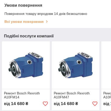
Умови повернення
Повернення товару впродовж 14 днів безкоштовно
Всі умови повернення
Подібні послуги компанії
Ремонт Bosch Rexroth
Ремонт Bosch Rexroth
Ремо
A10FМ14
A10FМ47
A10
14 680
14 680
від
₴
від
₴
від