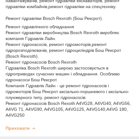
навантажувачів, ремонт гідравліки екскаваторів, ремонт
гідравліки комбайнів,ремонт гідравліки на спецтехніку.
Ремонт гідравліки Bosch Rexroth (Бош Рексрот).
Ремонт гідравлічного обладнання
Ремонт гідравліки виробництва Bosch Rexroth виробляє
компанія Гідравлік Лайн.
Ремонт гідронасосів, ремонт гідромоторів,ремонт
гідророзподілювачів, ремонт гідроциліндрів Бош Рексрот
(Bosch Rexroth).
Ремонт гідронасосів Bosch Rexroth
Гідравліка Bosch Rexroth широко застосовується в
гідроприводах сучасних машин і обладнання. Особливо
гідронасоси Бош Рексрот.
Компанія Гідравлік Лайн - це ремонт гідронасосів і
гідромоторів Бош Рексрот аксіально-поршневого і аксіально-
плунжерного типу. ремонт гідронасосів
Ремонт гідронасосів Bosch Rexoth A4VG28, A4VG40, A4VG56,
A4VG 71, A4VG90, A4VG105, A4VG125, A4VG140,A4VG 180,
A4VG250
Приховати