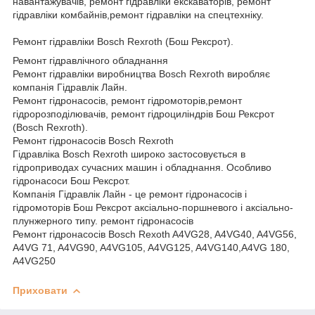
навантажувачів, ремонт гідравліки екскаваторів, ремонт
гідравліки комбайнів,ремонт гідравліки на спецтехніку.
Ремонт гідравліки Bosch Rexroth (Бош Рексрот).
Ремонт гідравлічного обладнання
Ремонт гідравліки виробництва Bosch Rexroth виробляє
компанія Гідравлік Лайн.
Ремонт гідронасосів, ремонт гідромоторів,ремонт
гідророзподілювачів, ремонт гідроциліндрів Бош Рексрот
(Bosch Rexroth).
Ремонт гідронасосів Bosch Rexroth
Гідравліка Bosch Rexroth широко застосовується в
гідроприводах сучасних машин і обладнання. Особливо
гідронасоси Бош Рексрот.
Компанія Гідравлік Лайн - це ремонт гідронасосів і
гідромоторів Бош Рексрот аксіально-поршневого і аксіально-
плунжерного типу. ремонт гідронасосів
Ремонт гідронасосів Bosch Rexoth A4VG28, A4VG40, A4VG56,
A4VG 71, A4VG90, A4VG105, A4VG125, A4VG140,A4VG 180,
A4VG250
Приховати