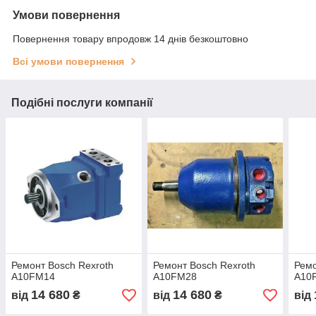
Умови повернення
Повернення товару впродовж 14 днів безкоштовно
Всі умови повернення
Подібні послуги компанії
Ремонт Bosch Rexroth
Ремонт Bosch Rexroth
Ремо
A10FМ14
A10FМ28
A10
14 680
14 680
від
₴
від
₴
від