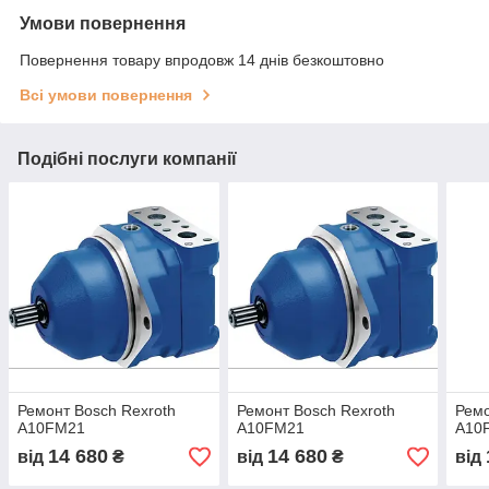
Умови повернення
Повернення товару впродовж 14 днів безкоштовно
Всі умови повернення
Подібні послуги компанії
Ремонт Bosch Rexroth
Ремонт Bosch Rexroth
Ремо
A10FМ21
A10FМ21
A10
14 680
14 680
від
₴
від
₴
від