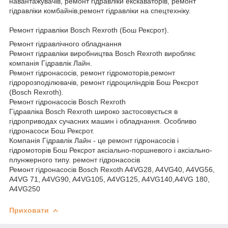
навантажувачів, ремонт гідравліки екскаваторів, ремонт
гідравліки комбайнів,ремонт гідравліки на спецтехніку.
Ремонт гідравліки Bosch Rexroth (Бош Рексрот).
Ремонт гідравлічного обладнання
Ремонт гідравліки виробництва Bosch Rexroth виробляє
компанія Гідравлік Лайн.
Ремонт гідронасосів, ремонт гідромоторів,ремонт
гідророзподілювачів, ремонт гідроциліндрів Бош Рексрот
(Bosch Rexroth).
Ремонт гідронасосів Bosch Rexroth
Гідравліка Bosch Rexroth широко застосовується в
гідроприводах сучасних машин і обладнання. Особливо
гідронасоси Бош Рексрот.
Компанія Гідравлік Лайн - це ремонт гідронасосів і
гідромоторів Бош Рексрот аксіально-поршневого і аксіально-
плунжерного типу. ремонт гідронасосів
Ремонт гідронасосів Bosch Rexoth A4VG28, A4VG40, A4VG56,
A4VG 71, A4VG90, A4VG105, A4VG125, A4VG140,A4VG 180,
A4VG250
Приховати