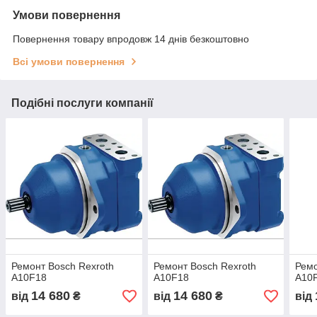
Умови повернення
Повернення товару впродовж 14 днів безкоштовно
Всі умови повернення
Подібні послуги компанії
Ремонт Bosch Rexroth
Ремонт Bosch Rexroth
Ремо
A10F18
A10F18
A10
14 680
14 680
від
₴
від
₴
від