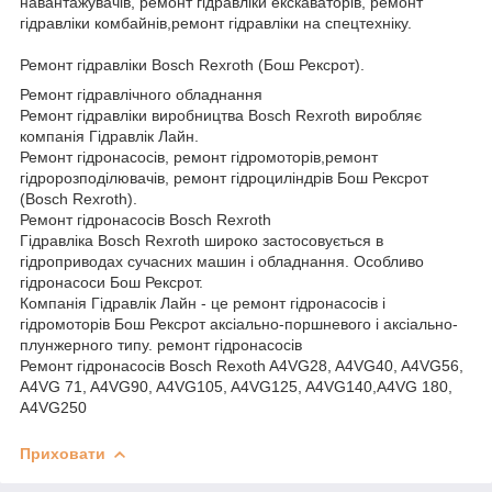
навантажувачів, ремонт гідравліки екскаваторів, ремонт
гідравліки комбайнів,ремонт гідравліки на спецтехніку.
Ремонт гідравліки Bosch Rexroth (Бош Рексрот).
Ремонт гідравлічного обладнання
Ремонт гідравліки виробництва Bosch Rexroth виробляє
компанія Гідравлік Лайн.
Ремонт гідронасосів, ремонт гідромоторів,ремонт
гідророзподілювачів, ремонт гідроциліндрів Бош Рексрот
(Bosch Rexroth).
Ремонт гідронасосів Bosch Rexroth
Гідравліка Bosch Rexroth широко застосовується в
гідроприводах сучасних машин і обладнання. Особливо
гідронасоси Бош Рексрот.
Компанія Гідравлік Лайн - це ремонт гідронасосів і
гідромоторів Бош Рексрот аксіально-поршневого і аксіально-
плунжерного типу. ремонт гідронасосів
Ремонт гідронасосів Bosch Rexoth A4VG28, A4VG40, A4VG56,
A4VG 71, A4VG90, A4VG105, A4VG125, A4VG140,A4VG 180,
A4VG250
Приховати