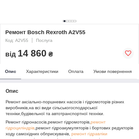
Ремонт Bosch Rexroth A2V55
Код: A2V55
Послуга
14 860
від
₴
Опис
Характеристики
Оплата
Умови повернення
Опис
Ремонт аксіально-поршневих насосів і гідромоторів різних
виробників,на всі види сільськогосподарської
техніки,будівельної та автотранспортної техніки.
Ремонт гідронасосів,ремонт гідромоторів,
ремонт
гідроциліндрів
,ремонт гідроакумуляторів і бортових редукторів
ходу самохідних обприскувачів,
ремонт гідравліки