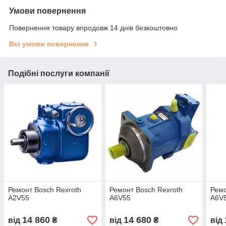
Умови повернення
Повернення товару впродовж 14 днів безкоштовно
Всі умови повернення
Подібні послуги компанії
Ремонт Bosch Rexroth
Ремонт Bosch Rexroth
Ремо
A2V55
A6V55
A6V
14 860
14 680
від
₴
від
₴
від