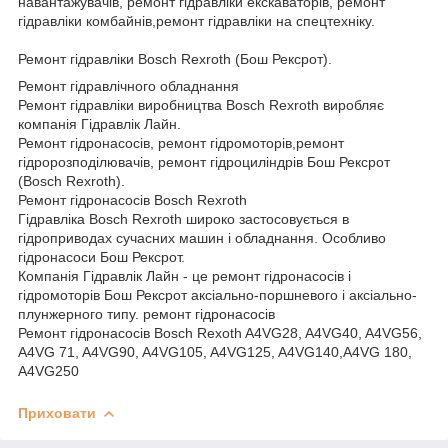
навантажувачів, ремонт гідравліки екскаваторів, ремонт
гідравліки комбайнів,ремонт гідравліки на спецтехніку.
Ремонт гідравліки Bosch Rexroth (Бош Рексрот).
Ремонт гідравлічного обладнання
Ремонт гідравліки виробництва Bosch Rexroth виробляє
компанія Гідравлік Лайн.
Ремонт гідронасосів, ремонт гідромоторів,ремонт
гідророзподілювачів, ремонт гідроциліндрів Бош Рексрот
(Bosch Rexroth).
Ремонт гідронасосів Bosch Rexroth
Гідравліка Bosch Rexroth широко застосовується в
гідроприводах сучасних машин і обладнання. Особливо
гідронасоси Бош Рексрот.
Компанія Гідравлік Лайн - це ремонт гідронасосів і
гідромоторів Бош Рексрот аксіально-поршневого і аксіально-
плунжерного типу. ремонт гідронасосів
Ремонт гідронасосів Bosch Rexoth A4VG28, A4VG40, A4VG56,
A4VG 71, A4VG90, A4VG105, A4VG125, A4VG140,A4VG 180,
A4VG250
Приховати