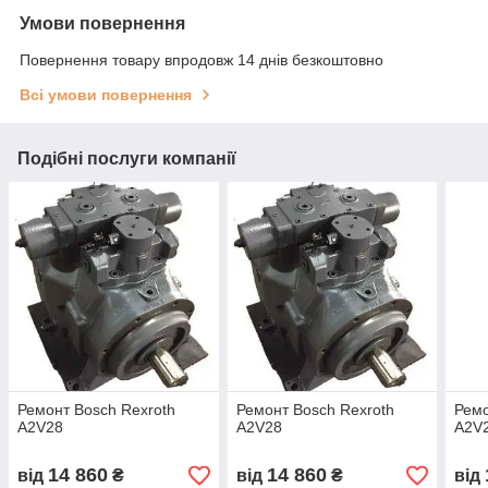
Умови повернення
Повернення товару впродовж 14 днів безкоштовно
Всі умови повернення
Подібні послуги компанії
Ремонт Bosch Rexroth
Ремонт Bosch Rexroth
Ремо
A2V28
A2V28
A2V
14 860
14 860
від
₴
від
₴
від