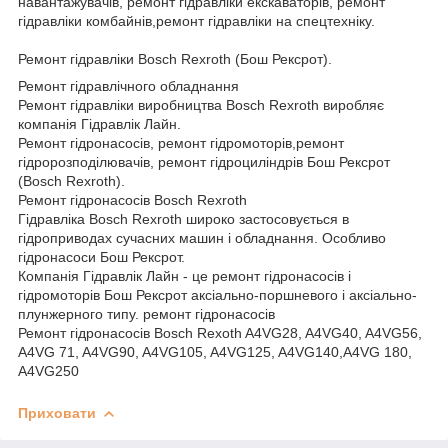
навантажувачів, ремонт гідравліки екскаваторів, ремонт
гідравліки комбайнів,ремонт гідравліки на спецтехніку.
Ремонт гідравліки Bosch Rexroth (Бош Рексрот).
Ремонт гідравлічного обладнання
Ремонт гідравліки виробництва Bosch Rexroth виробляє
компанія Гідравлік Лайн.
Ремонт гідронасосів, ремонт гідромоторів,ремонт
гідророзподілювачів, ремонт гідроциліндрів Бош Рексрот
(Bosch Rexroth).
Ремонт гідронасосів Bosch Rexroth
Гідравліка Bosch Rexroth широко застосовується в
гідроприводах сучасних машин і обладнання. Особливо
гідронасоси Бош Рексрот.
Компанія Гідравлік Лайн - це ремонт гідронасосів і
гідромоторів Бош Рексрот аксіально-поршневого і аксіально-
плунжерного типу. ремонт гідронасосів
Ремонт гідронасосів Bosch Rexoth A4VG28, A4VG40, A4VG56,
A4VG 71, A4VG90, A4VG105, A4VG125, A4VG140,A4VG 180,
A4VG250
Приховати