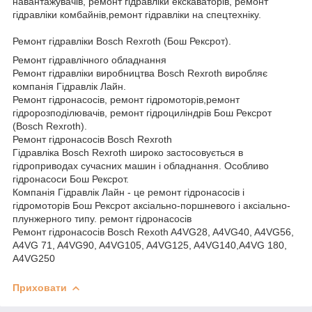
навантажувачів, ремонт гідравліки екскаваторів, ремонт
гідравліки комбайнів,ремонт гідравліки на спецтехніку.
Ремонт гідравліки Bosch Rexroth (Бош Рексрот).
Ремонт гідравлічного обладнання
Ремонт гідравліки виробництва Bosch Rexroth виробляє
компанія Гідравлік Лайн.
Ремонт гідронасосів, ремонт гідромоторів,ремонт
гідророзподілювачів, ремонт гідроциліндрів Бош Рексрот
(Bosch Rexroth).
Ремонт гідронасосів Bosch Rexroth
Гідравліка Bosch Rexroth широко застосовується в
гідроприводах сучасних машин і обладнання. Особливо
гідронасоси Бош Рексрот.
Компанія Гідравлік Лайн - це ремонт гідронасосів і
гідромоторів Бош Рексрот аксіально-поршневого і аксіально-
плунжерного типу. ремонт гідронасосів
Ремонт гідронасосів Bosch Rexoth A4VG28, A4VG40, A4VG56,
A4VG 71, A4VG90, A4VG105, A4VG125, A4VG140,A4VG 180,
A4VG250
Приховати