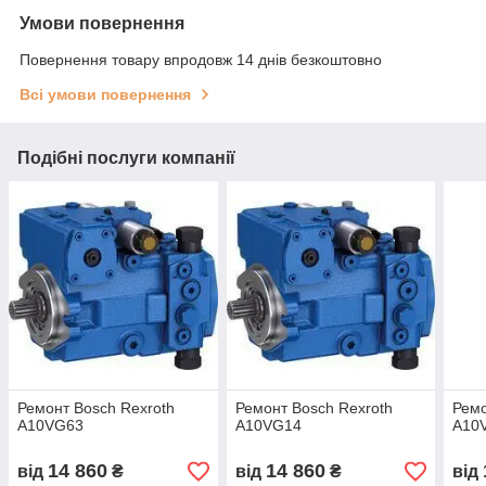
Умови повернення
Повернення товару впродовж 14 днів безкоштовно
Всі умови повернення
Подібні послуги компанії
Ремонт Bosch Rexroth
Ремонт Bosch Rexroth
Ремо
A10VG63
A10VG14
A10
14 860
14 860
від
₴
від
₴
від