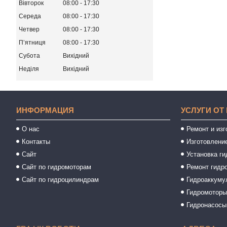
Вівторок
08:00
17:30
Середа
08:00
17:30
Четвер
08:00
17:30
Пʼятниця
08:00
17:30
Субота
Вихідний
Неділя
Вихідний
ИНФОРМАЦИЯ
УСЛУГИ ОТ
О нас
Ремонт и из
Контакты
Изготовлени
Сайт
Установка ги
Сайт по гидромоторам
Ремонт гидр
Сайт по гидроцилиндрам
Гидроаккуму
Гидромотор
Гидронасосы