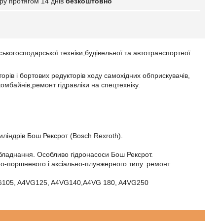
ру протягом 14 днів
безкоштовно
ьськогосподарської техніки,будівельної та автотранспортної
орів і бортових редукторів ходу самохідних обприскувачів,
комбайнів,ремонт гідравліки на спецтехніку.
иліндрів Бош Рексрот (Bosch Rexroth).
обладнання. Особливо гідронасоси Бош Рексрот.
ьно-поршневого і аксіально-плунжерного типу. ремонт
VG105, A4VG125, A4VG140,A4VG 180, A4VG250