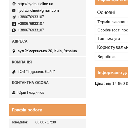
http://hydraulicline.ua
hydraulicline@gmail.com
Основні
+380676933107
Термін виконан
+380676933107
Особливості пос
+380676933107
Тип послуги
Користувальн
вул.Жмеринська 26, Київ, Україна
Виробник
ТОВ "Гідравлік Лайн"
Інформація д
Ціна:
від 14 860 
Юрій Гладинюк
Графік роботи
Понеділок
08:00
17:30