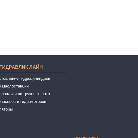
 ГИДРАВЛИК ЛАЙН
готовление гидроцилиндров
е маслостанций
дравлики на грузовые авто
онасосов и гидромоторов
ляторы
ы