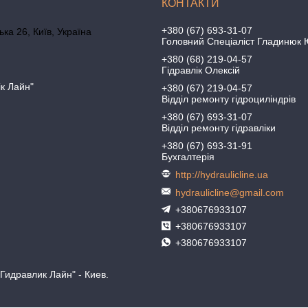
+380 (67) 693-31-07
ка 26, Київ, Україна
Головний Спеціаліст Гладинюк 
+380 (68) 219-04-57
Гідравлік Олексій
ік Лайн"
+380 (67) 219-04-57
Відділ ремонту гідроциліндрів
+380 (67) 693-31-07
Відділ ремонту гідравліки
+380 (67) 693-31-91
Бухгалтерія
http://hydraulicline.ua
hydraulicline@gmail.com
+380676933107
+380676933107
+380676933107
Гидравлик Лайн" - Киев.