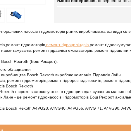
повернення това
поршневих насосів і гідромоторів різних виробників,на всі види сіл
сів,ремонт гідромоторів,
ремонт гідроциліндрів
,ремонт гідроакумулят
навантажувачів, ремонт гідравліки екскаваторів, ремонт гідравліки 
и Bosch Rexroth (Бош Рексрот).
ного обладнання
и виробництва Bosch Rexroth виробляє компанія Гідравлік Лайн.
сів, ремонт гідромоторів,ремонт гідророзподілювачів, ремонт гідроц
сів Bosch Rexroth
 Rexroth широко застосовується в гідроприводах сучасних машин і 
ік Лайн - це ремонт гідронасосів і гідромоторів Бош Рексрот аксіал
осів Bosch Rexoth A4VG28, A4VG40, A4VG56, A4VG 71, A4VG90, A4
ки