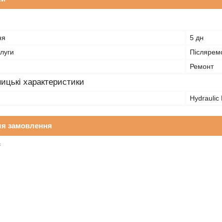
ня
5 дн
луги
Післяремо
Ремонт
ицькі характеристики
Hydraulic 
ля замовлення
₴