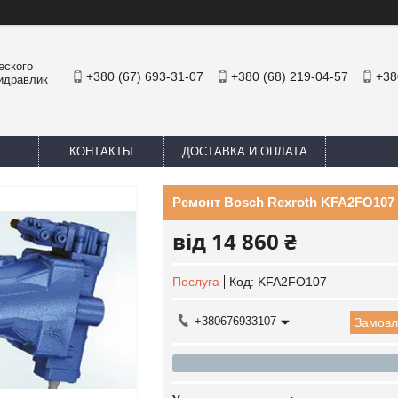
еского
+380 (67) 693-31-07
+380 (68) 219-04-57
+38
Гидравлик
КОНТАКТЫ
ДОСТАВКА И ОПЛАТА
Ремонт Bosch Rexroth KFA2FO107
від
14 860 ₴
Послуга
Код:
KFA2FO107
+380676933107
Замовл