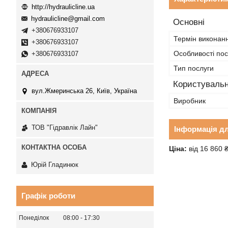
http://hydraulicline.ua
hydraulicline@gmail.com
Основні
+380676933107
Термін виконан
+380676933107
Особливості пос
+380676933107
Тип послуги
Користувальн
вул.Жмеринська 26, Київ, Україна
Виробник
ТОВ "Гідравлік Лайн"
Інформація д
Ціна:
від 16 860 
Юрій Гладинюк
Графік роботи
Понеділок
08:00
17:30