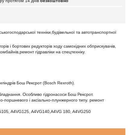
ру протягом 14 днів
безкоштовно
ьськогосподарської техніки,будівельної та автотранспортної
орів і бортових редукторів ходу самохідних обприскувачів,
комбайнів,ремонт гідравліки на спецтехніку.
иліндрів Бош Рексрот (Bosch Rexroth).
обладнання. Особливо гідронасоси Бош Рексрот.
ьно-поршневого і аксіально-плунжерного типу. ремонт
VG105, A4VG125, A4VG140,A4VG 180, A4VG250