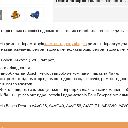
повернення това
поршневих насосів і гідромоторів різних виробників,на всі види сіл
сів,ремонт гідромоторів,
ремонт гідроциліндрів
,ремонт гідроакумулят
навантажувачів, ремонт гідравліки екскаваторів, ремонт гідравліки 
и Bosch Rexroth (Бош Рексрот).
ного обладнання
и виробництва Bosch Rexroth виробляє компанія Гідравлік Лайн.
сів, ремонт гідромоторів,ремонт гідророзподілювачів, ремонт гідроц
сів Bosch Rexroth
 Rexroth широко застосовується в гідроприводах сучасних машин і 
ік Лайн - це ремонт гідронасосів і гідромоторів Бош Рексрот аксіал
осів Bosch Rexoth A4VG28, A4VG40, A4VG56, A4VG 71, A4VG90, A4
ки