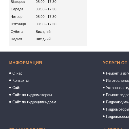
Вівторок
08:00
17:30
Середа
08:00
17:30
Четвер
08:00
17:30
Пʼятниця
08:00
17:30
Субота
Вихідний
Неділя
Вихідний
ИНФОРМАЦИЯ
УСЛУГИ ОТ
О нас
Ремонт и из
Контакты
Изготовлени
Сайт
Установка ги
Сайт по гидромоторам
Ремонт гидр
Сайт по гидроцилиндрам
Гидроаккуму
Гидромотор
Гидронасосы