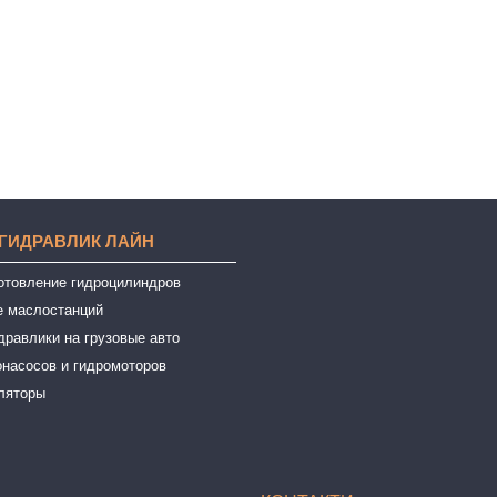
 ГИДРАВЛИК ЛАЙН
готовление гидроцилиндров
е маслостанций
дравлики на грузовые авто
онасосов и гидромоторов
ляторы
ы