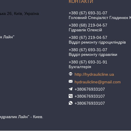
+380 (67) 693-31-07
ка 26, Київ, Україна
Головний Спеціаліст Гладинюк 
+380 (68) 219-04-57
Гідравлік Олексій
ік Лайн"
+380 (67) 219-04-57
Відділ ремонту гідроциліндрів
+380 (67) 693-31-07
Відділ ремонту гідравліки
+380 (67) 693-31-91
Бухгалтерія
http://hydraulicline.ua
hydraulicline@gmail.com
+380676933107
+380676933107
+380676933107
идравлик Лайн" - Киев.