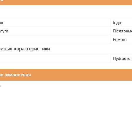
ня
5 дн
луги
Післяремо
Ремонт
ицькі характеристики
Hydraulic 
ля замовлення
₴