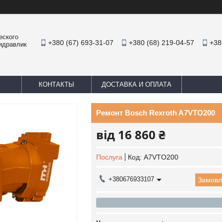
еского
+380 (67) 693-31-07
+380 (68) 219-04-57
+38
Гидравлик
КОНТАКТЫ
ДОСТАВКА И ОПЛАТА
Ремонт Bosch Rexroth A7VTO200
від
16 860 ₴
Послуга
Код:
A7VTO200
+380676933107
Замовл