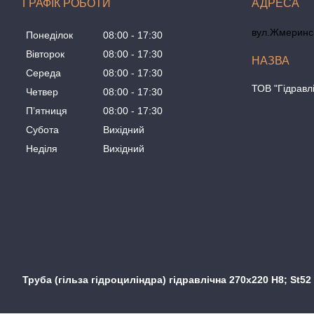
ГРАФІК РОБОТИ
вул.Жмеринсь
Понеділок
08:00
17:30
Вівторок
08:00
17:30
Середа
08:00
17:30
ТОВ "Гідравл
Четвер
08:00
17:30
Пʼятниця
08:00
17:30
Субота
Вихідний
Неділя
Вихідний
Труба (гільза гідроциліндра) гідравлічна 270x220 H8; St5