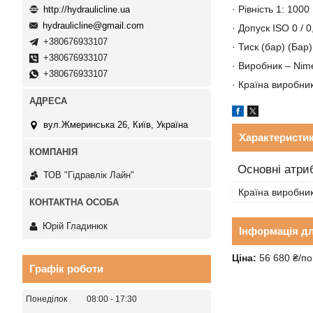
· Рівність 1: 1000
http://hydraulicline.ua
hydraulicline@gmail.com
· Допуск ISO 0 / 
+380676933107
· Тиск (бар) (Бар
+380676933107
· Виробник – Nim
+380676933107
· Країна виробник
вул.Жмеринська 26, Київ, Україна
Характеристи
Основні атри
ТОВ "Гідравлік Лайн"
Країна виробни
Юрій Гладинюк
Інформація д
Ціна:
56 680 ₴/по
Графік роботи
Понеділок
08:00
17:30