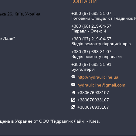
+380 (67) 693-31-07
ка 26, Київ, Україна
Головний Спеціаліст Гладинюк 
+380 (68) 219-04-57
Гідравлік Олексій
ік Лайн"
+380 (67) 219-04-57
Відділ ремонту гідроциліндрів
+380 (67) 693-31-07
Відділ ремонту гідравліки
+380 (67) 693-31-91
Бухгалтерія
http://hydraulicline.ua
hydraulicline@gmail.com
+380676933107
+380676933107
+380676933107
2 цена в Украине
от ООО "Гидравлик Лайн" - Киев.