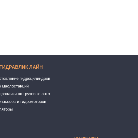
 ГИДРАВЛИК ЛАЙН
готовление гидроцилиндров
е маслостанций
дравлики на грузовые авто
онасосов и гидромоторов
ляторы
ы