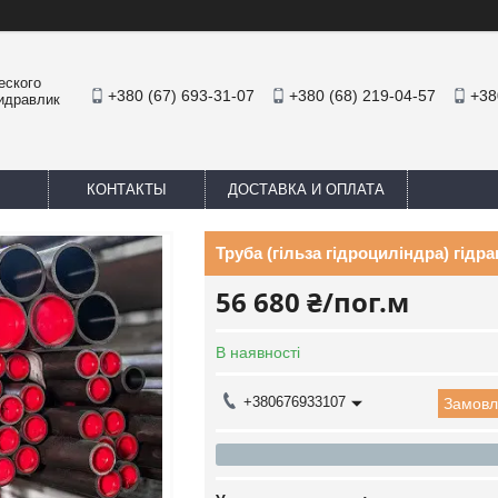
еского
+380 (67) 693-31-07
+380 (68) 219-04-57
+38
Гидравлик
КОНТАКТЫ
ДОСТАВКА И ОПЛАТА
Труба (гільза гідроциліндра) гідра
56 680 ₴/пог.м
В наявності
+380676933107
Замовл