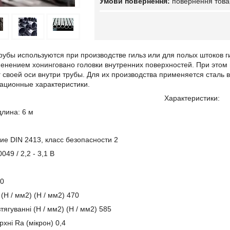
повернення това
рубы используются при производстве гильз или для полых штоков 
енением хонинговано головки внутренних поверхностей. При этом 
 своей оси внутри трубы. Для их производства применяется сталь 
тационные характеристики.
Характеристики:
лина: 6 м
ие DIN 2413, класс безопасности 2
049 / 2,2 - 3,1 B
,0
(Н / мм2) (Н / мм2) 470
зтягуванні (Н / мм2) (Н / мм2) 585
рхні Ra (мікрон) 0,4