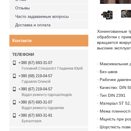
Отзывы
Часто задаваемые вопросы
Доставка и оплата
Хонингованные т
обработки с прим
Контакти
вращается вокруг
высокие эксплуа
+380 (67) 693-31-07
· Максимальная д
Головний Спеціаліст Гладинюк Юрій
· Без швов
+380 (68) 219-04-57
· Рабочее давлен
Гідравлік Олексій
· Качество: DIN 50
+380 (67) 219-04-57
Відділ ремонту гідроциліндрів
· Тип DIN 2391
+380 (67) 693-31-07
· Матеріал ST 52
Відділ ремонту гідравліки
· Межа плинності 
+380 (67) 693-31-91
· Міцність при ро
Бухгалтерія
· Шорсткість пове