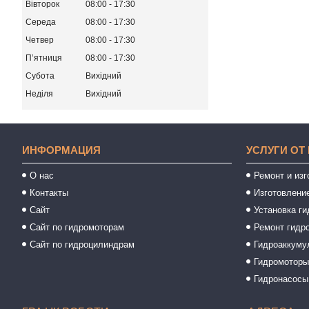
Вівторок
08:00
17:30
Середа
08:00
17:30
Четвер
08:00
17:30
Пʼятниця
08:00
17:30
Субота
Вихідний
Неділя
Вихідний
ИНФОРМАЦИЯ
УСЛУГИ ОТ
О нас
Ремонт и из
Контакты
Изготовлени
Сайт
Установка ги
Сайт по гидромоторам
Ремонт гидр
Сайт по гидроцилиндрам
Гидроаккуму
Гидромотор
Гидронасосы