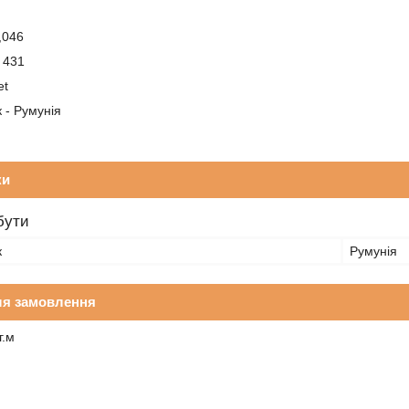
0,046
) 431
et
 - Румунія
ки
бути
к
Румунія
ля замовлення
г.м