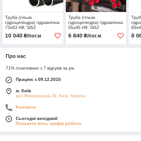
Труба (гільза
Труба (гільза
Труб
гідроциліндра) гідравлічна
гідроциліндра) гідравлічна
гідр
73x63 H8; St52
55x45 H8; St52
60x4
10 040
6 840
8 0
₴/пог.м
₴/пог.м
Про нас
71% позитивних з 7 відгуків за рік
Працює з 09.12.2010
м. Київ
вул.Жмеринська 26, Київ, Україна
Контакти
Сьогодні вихідний
Показати весь графік роботи