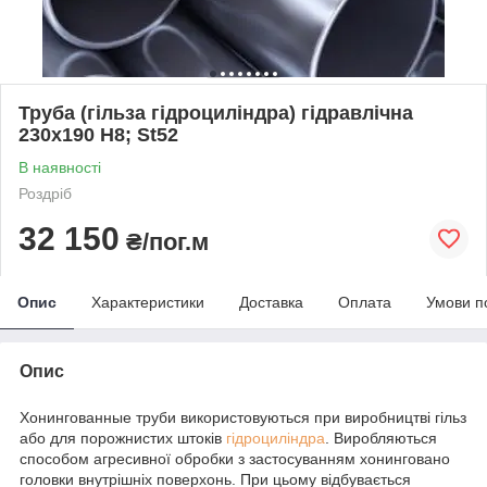
Труба (гільза гідроциліндра) гідравлічна
230x190 H8; St52
В наявності
Роздріб
32 150
₴/пог.м
Опис
Характеристики
Доставка
Оплата
Умови п
Опис
Хонингованные труби використовуються при виробництві гільз
або для порожнистих штоків
гідроциліндра
. Виробляються
способом агресивної обробки з застосуванням хонинговано
головки внутрішніх поверхонь. При цьому відбувається