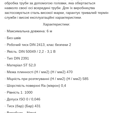
обробка труби за допомогою головки, яка обертається
навколо своєї осі всередині труби. Для їх виробництва
застосовується сталь високої марки, гарантує тривалий термін
служби і високі експлуатаційні характеристики.
Характеристики:
· Максимальна довжина: 6 м
· Без швів
· Робочий тиск DIN 2413, клас безпеки 2
· Якість: DIN 50049 / 2,2 - 3,1 B
· Тип DIN 2391
· Матеріал ST 52,0
· Межа плинності (Н / мм2) (Н / мм2) 470
· Міцність при розтягуванні (Н / мм2) (Н / мм2) 585
· Шорсткість поверхні Ra (мікрон) 0,4
· Рівність 1: 1000
· Допуск ISO 0 / 0,046
· Тиск (бар) (Бар) 431
· Виробник – Nimet