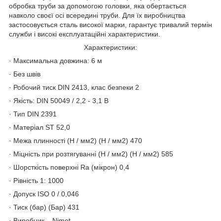
обробка труби за допомогою головки, яка обертається
навколо своєї осі всередині труби. Для їх виробництва
застосовується сталь високої марки, гарантує тривалий термін
служби і високі експлуатаційні характеристики.
Характеристики:
· Максимальна довжина: 6 м
· Без швів
· Робочий тиск DIN 2413, клас безпеки 2
· Якість: DIN 50049 / 2,2 - 3,1 B
· Тип DIN 2391
· Матеріал ST 52,0
· Межа плинності (Н / мм2) (Н / мм2) 470
· Міцність при розтягуванні (Н / мм2) (Н / мм2) 585
· Шорсткість поверхні Ra (мікрон) 0,4
· Рівність 1: 1000
· Допуск ISO 0 / 0,046
· Тиск (бар) (Бар) 431
· Виробник – Nimet