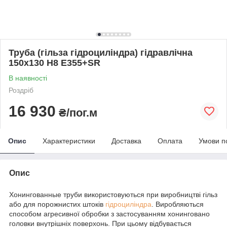
Труба (гільза гідроциліндра) гідравлічна
150x130 H8 Е355+SR
В наявності
Роздріб
16 930
₴/пог.м
Опис
Характеристики
Доставка
Оплата
Умови п
Опис
Хонингованные труби використовуються при виробництві гільз
або для порожнистих штоків
гідроциліндра
. Виробляються
способом агресивної обробки з застосуванням хонинговано
головки внутрішніх поверхонь. При цьому відбувається