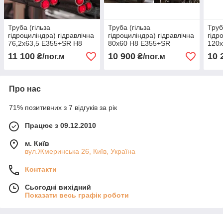
Труба (гільза
Труба (гільза
Труб
гідроциліндра) гідравлічна
гідроциліндра) гідравлічна
гідр
76,2x63,5 E355+SR H8
80x60 H8 E355+SR
120
11 100
10 900
10 
₴/пог.м
₴/пог.м
Про нас
71% позитивних з 7 відгуків за рік
Працює з 09.12.2010
м. Київ
вул.Жмеринська 26, Київ, Україна
Контакти
Сьогодні вихідний
Показати весь графік роботи