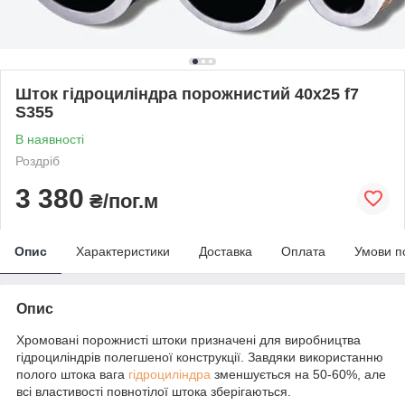
Шток гідроциліндра порожнистий 40х25 f7
S355
В наявності
Роздріб
3 380
₴/пог.м
Опис
Характеристики
Доставка
Оплата
Умови п
Опис
Хромовані порожнисті штоки призначені для виробництва
гідроциліндрів полегшеної конструкції. Завдяки використанню
полого штока вага
гідроциліндра
зменшується на 50-60%, але
всі властивості повнотілої штока зберігаються.