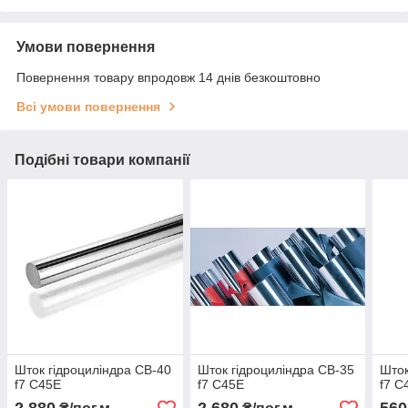
Умови повернення
Повернення товару впродовж 14 днів безкоштовно
Всі умови повернення
Подібні товари компанії
Шток гідроциліндра CB-40
Шток гідроциліндра CB-35
Шток
f7 С45Е
f7 С45Е
f7 С