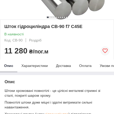
Шток гідроциліндра CB-90 f7 С45Е
В наявності
Код: CB-90
Роздріб
11 280
₴/пог.м
Опис
Характеристики
Доставка
Оплата
Умови п
Опис
Штоки хромовані повнотілі - це цілісні металеві стрижні зі
сталі, покриті шаром хрому.
Повнотілі штоки дуже міцні і здатні витримати сильні
навантаження.
Хромовані прутки (шток
гідроциліндра
) відповідають