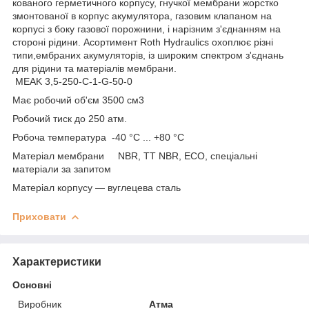
кованого герметичного корпусу, гнучкої мембрани жорстко
змонтованої в корпус акумулятора, газовим клапаном на
корпусі з боку газової порожнини, і нарізним з'єднанням на
стороні рідини. Асортимент Roth Hydraulics охоплює різні
типи,ембраних акумуляторів, із широким спектром з'єднань
для рідини та матеріалів мембрани.
MEAK 3,5-250-C-1-G-50-0
Має робочий об'єм 3500 см3
Робочий тиск до 250 атм.
Робоча температура -40 °C ... +80 °C
Матеріал мембрани NBR, TT NBR, ECO, спеціальні
матеріали за запитом
Матеріал корпусу — вуглецева сталь
Приховати
Характеристики
Основні
Виробник
Атма