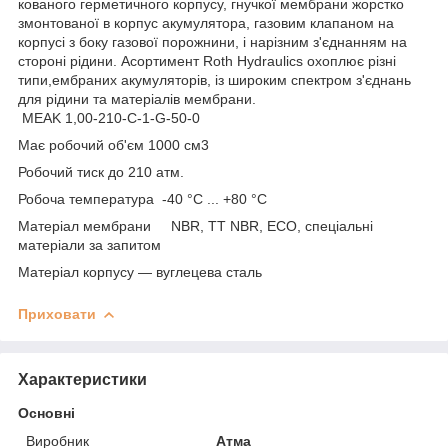
кованого герметичного корпусу, гнучкої мембрани жорстко
змонтованої в корпус акумулятора, газовим клапаном на
корпусі з боку газової порожнини, і нарізним з'єднанням на
стороні рідини. Асортимент Roth Hydraulics охоплює різні
типи,ембраних акумуляторів, із широким спектром з'єднань
для рідини та матеріалів мембрани.
MEAK 1,00-210-C-1-G-50-0
Має робочий об'єм 1000 см3
Робочий тиск до 210 атм.
Робоча температура -40 °C ... +80 °C
Матеріал мембрани NBR, TT NBR, ECO, спеціальні
матеріали за запитом
Матеріал корпусу — вуглецева сталь
Приховати
Характеристики
Основні
Виробник
Атма