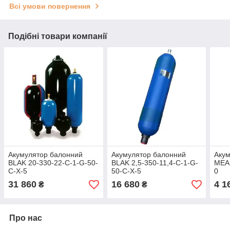
Всі умови повернення
Подібні товари компанії
Акумулятор балонний
Акумулятор балонний
Аку
BLAK 20-330-22-C-1-G-50-
BLAK 2,5-350-11,4-C-1-G-
MEAK
C-X-5
50-C-X-5
0
31 860
16 680
4 1
₴
₴
Про нас