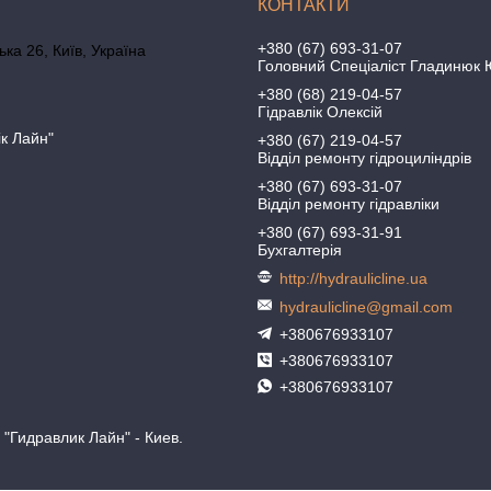
+380 (67) 693-31-07
ка 26, Київ, Україна
Головний Спеціаліст Гладинюк 
+380 (68) 219-04-57
Гідравлік Олексій
ік Лайн"
+380 (67) 219-04-57
Відділ ремонту гідроциліндрів
+380 (67) 693-31-07
Відділ ремонту гідравліки
+380 (67) 693-31-91
Бухгалтерія
http://hydraulicline.ua
hydraulicline@gmail.com
+380676933107
+380676933107
+380676933107
"Гидравлик Лайн" - Киев.