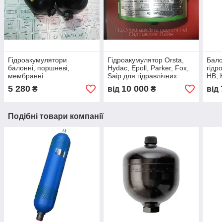
Гідроакумулятори
Гідроакумулятор Orsta,
Бало
балонні, поршневі,
Hydac, Epoll, Parker, Fox,
гідр
мембранні
Saip для гідравлічних
HB, 
Bolenz&Schafer, Epoll,
систем
SBO
5 280
10 000
₴
від
₴
від
Hydac, Olaer, Fox,OMT
Подібні товари компанії