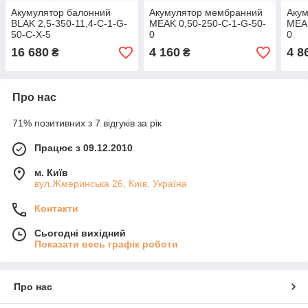
Акумулятор балонний
Акумулятор мембранний
Аку
BLAK 2,5-350-11,4-C-1-G-
MEAK 0,50-250-C-1-G-50-
MEAK
50-C-X-5
0
0
16 680
4 160
4 8
₴
₴
Про нас
71% позитивних з 7 відгуків за рік
Працює з 09.12.2010
м. Київ
вул.Жмеринська 26, Київ, Україна
Контакти
Сьогодні вихідний
Показати весь графік роботи
Про нас